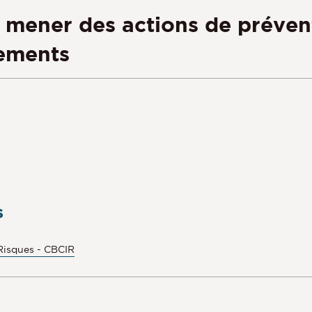
mener des actions de prévent
sements
s
Risques - CBCIR