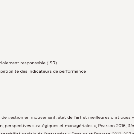
cialement responsable (ISR)
patibilité des indicateurs de performance
de gestion en mouvement, état de l’art et meilleures pratiques »,
n, perspectives stratégiques et managériales », Pearson 2016, 3è
nsabilité sociale de l’entreprise » Dareios et Pearson 2012, 207 p