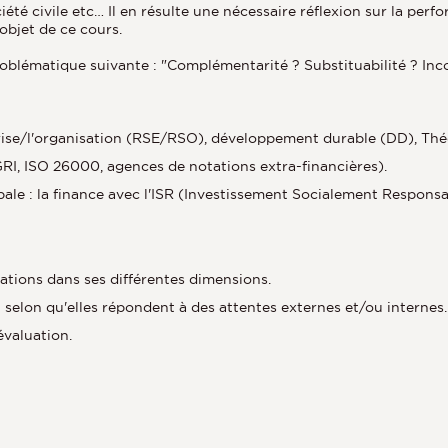
ciété civile etc… Il en résulte une nécessaire réflexion sur la perf
objet de ce cours.
roblématique suivante : "Complémentarité ? Substituabilité ? In
rise/l'organisation (RSE/RSO), développement durable (DD), Théo
RI, ISO 26000, agences de notations extra-financières).
le : la finance avec l'ISR (Investissement Socialement Responsa
ations dans ses différentes dimensions.
 selon qu'elles répondent à des attentes externes et/ou internes.
évaluation.