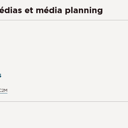
dias et média planning
s
 C2M