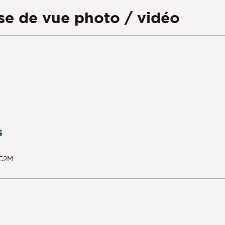
ise de vue photo / vidéo
s
 C2M