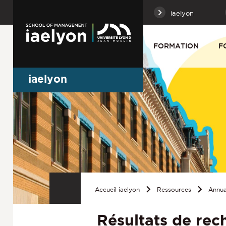
iaelyon
FORMATION
F
iaelyon
Accueil iaelyon
Ressources
Annua
Résultats de rec