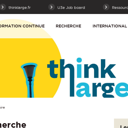
thinklarge.fr
U3e Job board
Ressour
ORMATION CONTINUE
RECHERCHE
INTERNATIONAL
ire
herche
Le