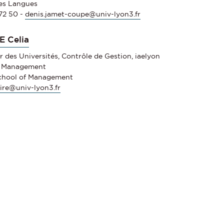
es Langues
72 50 -
denis.jamet-coupe@univ-lyon3.fr
 Celia
r des Universités, Contrôle de Gestion, iaelyon
f Management
School of Management
aire@univ-lyon3.fr