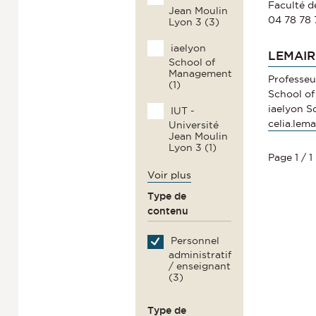
Faculté d
Jean Moulin
04 78 78 
Lyon 3 (3)
iaelyon
LEMAIRE
School of
Management
Professeu
(1)
School o
iaelyon 
IUT -
celia.lem
Université
Jean Moulin
Lyon 3 (1)
Page 1 / 1
Voir plus
Type de
contenu
Personnel
administratif
/ enseignant
(3)
Type de