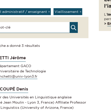
l'i
l administratif / enseignant
×
Vieillissement
×
L'
ia
per
>
En
che a donné 3 résultats
TTI Jérôme
département GACO
Universitaire de Technologie
nchetti@univ-lyon3.fr
COUPÉ Denis
r des Universités en Linguistique anglaise
té Jean Moulin - Lyon 3, France) Affiliate Professor
 Linguistics (University of Arizona, France)