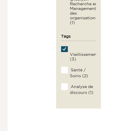
Recherche en
Management
des
organisations
(1)
Tags
Vieillissement
(3)
Santé /
Soins (2)
Analyse de
discours (1)