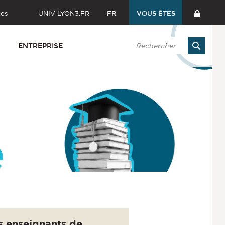
ces
UNIV-LYON3.FR
FR
VOUS ÊTES
ENTREPRISE
s enseignants de