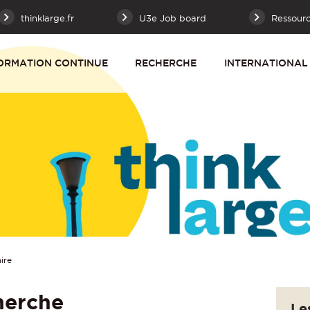
thinklarge.fr
U3e Job board
Ressour
ORMATION CONTINUE
RECHERCHE
INTERNATIONAL
ire
herche
Le