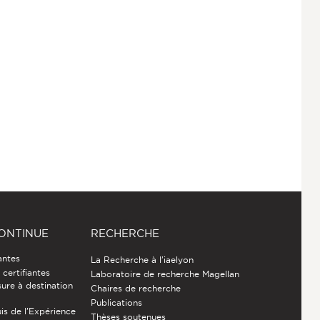
ONTINUE
RECHERCHE
antes
La Recherche à l'iaelyon
certifiantes
Laboratoire de recherche Magellan
ure à destination
Chaires de recherche
Publications
is de l’Expérience
Thèses soutenues