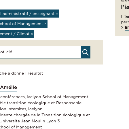
l'i
l administratif / enseignant
×
L'
ia
per
School of Management
×
>
En
ement / Climat
×
che a donné 1 résultat
Amélie
 conférences, iaelyon School of Management
le transition écologique et Responsable
on intersites, iaelyon
idente chargée de la Transition écologique et
, Université Jean Moulin Lyon 3
School of Management