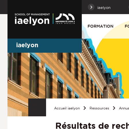
iaelyon
FORMATION
F
iaelyon
Accueil iaelyon
Ressources
Annua
Résultats de rec