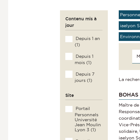
Personne
Contenu mis à
jour
iaelyon 
Environn
Depuis 1 an
(1)
Depuis 1
mois (1)
Depuis 7
La recher
jours (1)
BOHAS 
Site
Maître de
Portail
Responsab
Personnels
coordinati
Université
Vice-Prés
Jean Moulin
Lyon 3 (1)
solidaire
iaelyon 