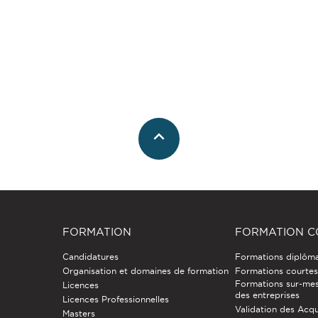
FORMATION
FORMATION C
Candidatures
Formations diplôm
Organisation et domaines de formation
Formations courtes 
Formations sur-mes
Licences
des entreprises
Licences Professionnelles
Validation des Acqu
Masters