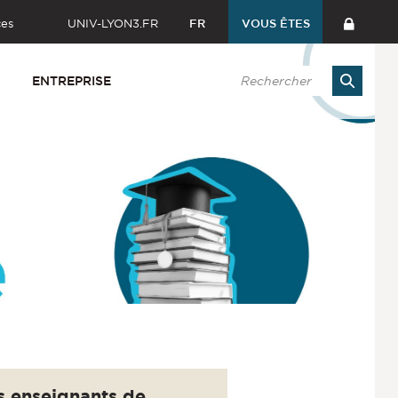
ces
UNIV-LYON3.FR
FR
VOUS ÊTES
ENTREPRISE
s enseignants de