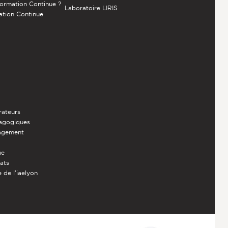
Formation Continue ?
Laboratoire LIRIS
ation Continue
rateurs
dagogiques
nagement
ge
iats
 de l'iaelyon