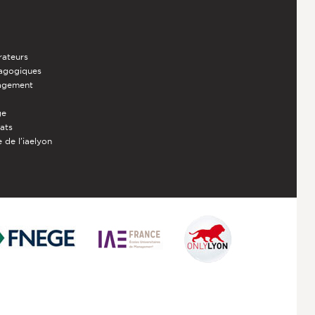
rateurs
dagogiques
nagement
ge
iats
 de l'iaelyon