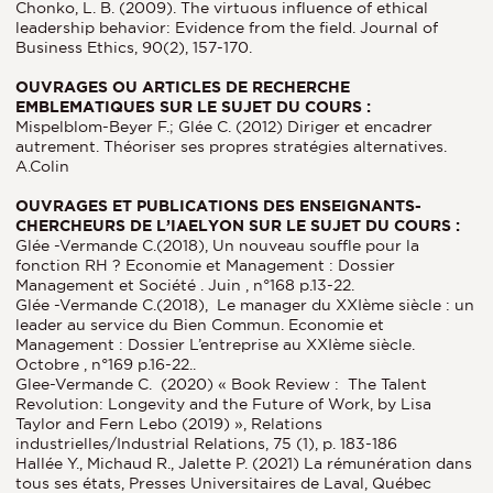
Chonko, L. B. (2009). The virtuous influence of ethical
leadership behavior: Evidence from the field. Journal of
Business Ethics, 90(2), 157-170.
OUVRAGES OU ARTICLES DE RECHERCHE
EMBLEMATIQUES SUR LE SUJET DU COURS :
Mispelblom-Beyer F.; Glée C. (2012) Diriger et encadrer
autrement. Théoriser ses propres stratégies alternatives.
A.Colin
OUVRAGES ET PUBLICATIONS DES ENSEIGNANTS-
CHERCHEURS DE L’IAELYON SUR LE SUJET DU COURS :
Glée -Vermande C.(2018), Un nouveau souffle pour la
fonction RH ? Economie et Management : Dossier
Management et Société . Juin , n°168 p.13-22.
Glée -Vermande C.(2018), Le manager du XXIème siècle : un
leader au service du Bien Commun. Economie et
Management : Dossier L’entreprise au XXIème siècle.
Octobre , n°169 p.16-22..
Glee-Vermande C. (2020) « Book Review : The Talent
Revolution: Longevity and the Future of Work, by Lisa
Taylor and Fern Lebo (2019) », Relations
industrielles/Industrial Relations, 75 (1), p. 183-186
Hallée Y., Michaud R., Jalette P. (2021) La rémunération dans
tous ses états, Presses Universitaires de Laval, Québec