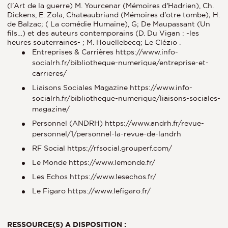
(l'Art de la guerre) M. Yourcenar (Mémoires d'Hadrien), Ch.
Dickens, E. Zola, Chateaubriand (Mémoires d'otre tombe); H.
de Balzac; ( La comédie Humaine), G; De Maupassant (Un
fils…) et des auteurs contemporains (D. Du Vigan : -les
heures souterraines- ; M. Houellebecq; Le Clézio .
Entreprises & Carrières https://www.info-
socialrh.fr/bibliotheque-numerique/entreprise-et-
carrieres/
Liaisons Sociales Magazine https://www.info-
socialrh.fr/bibliotheque-numerique/liaisons-sociales-
magazine/
Personnel (ANDRH) https://www.andrh.fr/revue-
personnel/1/personnel-la-revue-de-landrh
RF Social https://rfsocial.grouperf.com/
Le Monde https://www.lemonde.fr/
Les Echos https://www.lesechos.fr/
Le Figaro https://www.lefigaro.fr/
RESSOURCE(S) A DISPOSITION :