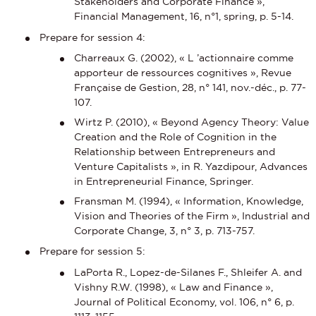
Stakeholders and Corporate Finance »,
Financial Management, 16, n°1, spring, p. 5-14.
Prepare for session 4:
Charreaux G. (2002), « L ’actionnaire comme
apporteur de ressources cognitives », Revue
Française de Gestion, 28, n° 141, nov.-déc., p. 77-
107.
Wirtz P. (2010), « Beyond Agency Theory: Value
Creation and the Role of Cognition in the
Relationship between Entrepreneurs and
Venture Capitalists », in R. Yazdipour, Advances
in Entrepreneurial Finance, Springer.
Fransman M. (1994), « Information, Knowledge,
Vision and Theories of the Firm », Industrial and
Corporate Change, 3, n° 3, p. 713-757.
Prepare for session 5:
LaPorta R., Lopez-de-Silanes F., Shleifer A. and
Vishny R.W. (1998), « Law and Finance »,
Journal of Political Economy, vol. 106, n° 6, p.