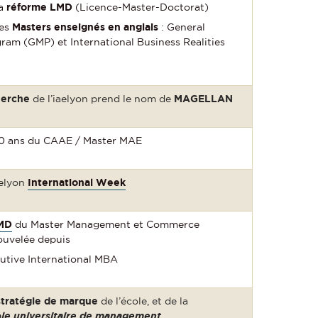
la
réforme LMD
(Licence-Master-Doctorat)
des
Masters enseignés en anglais
: General
am (GMP) et International Business Realities
herche
de l’iaelyon prend le nom de
MAGELLAN
50 ans du CAAE / Master MAE
aelyon
International Week
FMD
du Master Management et Commerce
nouvelée depuis
cutive International MBA
stratégie de marque
de l’école, et de la
le universitaire de management