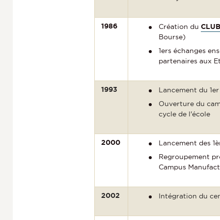
1986
Création du
CLU
Bourse)
1ers échanges ense
partenaires aux E
1993
Lancement du 1e
Ouverture du ca
cycle de l'école
2000
Lancement des 1è
Regroupement progr
Campus Manufact
2002
Intégration du ce