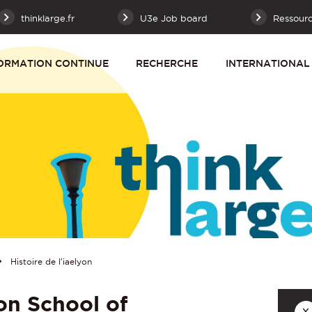
thinklarge.fr
U3e Job board
Ressour
ORMATION CONTINUE
RECHERCHE
INTERNATIONAL
Histoire de l'iaelyon
yon School of