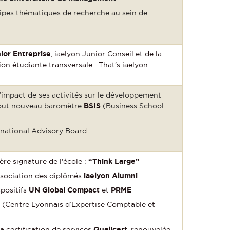
ipes thématiques de recherche au sein de
ior Entreprise
, iaelyon Junior Conseil et de la
on étudiante transversale : That’s iaelyon
l’impact de ses activités sur le développement
 tout nouveau baromètre
BSIS
(Business School
ernational Advisory Board
re signature de l'école :
“Think Large”
ssociation des diplômés
iaelyon Alumni
positifs
UN Global Compact
et
PRME
A
(Centre Lyonnais d’Expertise Comptable et
la certification de services
Qualicert
, renouvelée