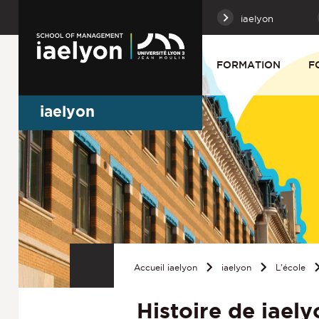
iaelyon
FORMATION
F
iaelyon
Accueil iaelyon
iaelyon
L'école
Histoire de iael