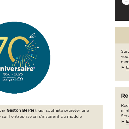
Suiv
vou
men
►
E
Re
Rec
par
Gaston Berger
,
qui souhaite projeter une
d'in
Ser
 sur l'entreprise en s'inspirant du modèle
►
E