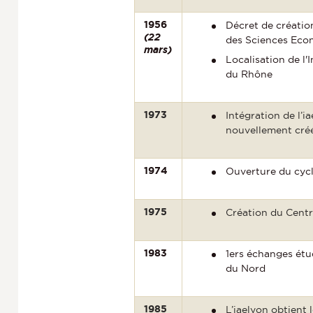
1956
Décret de création
(22
des Sciences Eco
mars)
Localisation de l'
du Rhône
1973
Intégration de l’ia
nouvellement cr
1974
Ouverture du cyc
1975
Création du Cent
1983
1ers échanges étud
du Nord
1985
L’iaelyon obtient l