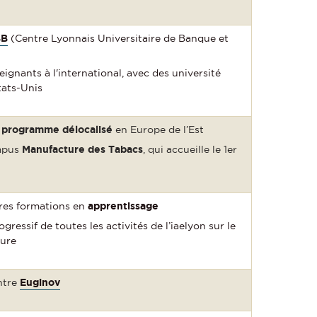
BB
(Centre Lyonnais Universitaire de Banque et
ignants à l'international, avec des université
tats-Unis
r
programme délocalisé
en Europe de l’Est
mpus
Manufacture des Tabacs
, qui accueille le 1er
res formations en
apprentissage
essif de toutes les activités de l’iaelyon sur le
ure
ntre
Euginov