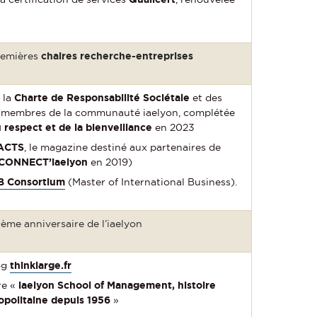
remières
chaires recherche-entreprises
 la
Charte de Responsabilité Sociétale
et des
membres de la communauté iaelyon, complétée
 respect et de la bienveillance
en 2023
ACTS
, le magazine destiné aux partenaires de
CONNECT’iaelyon
en 2019)
B Consortium
(Master of International Business).
ème anniversaire de l’iaelyon
og
thinklarge.fr
re «
iaelyon School of Management, histoire
opolitaine depuis 1956
»