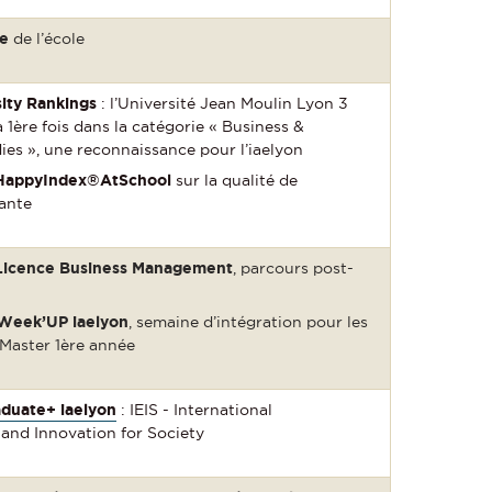
ge
de l’école
ity Rankings
: l’Université Jean Moulin Lyon 3
a 1ère fois dans la catégorie « Business &
s », une reconnaissance pour l’iaelyon
HappyIndex®AtSchool
sur la qualité de
iante
Licence Business Management
, parcours post-
Week’UP iaelyon
, semaine d’intégration pour les
Master 1ère année
duate+ iaelyon
: IEIS - International
and Innovation for Society