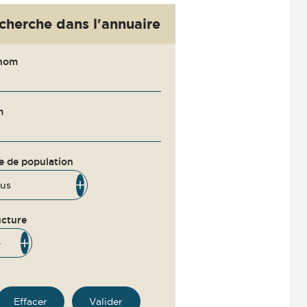
cherche dans l'annuaire
nom
m
e de population
ucture