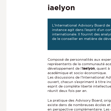
iaelyon
L’International Advisory Board de 
instance agit dans l’esprit d’un co
internationale. Il fournit des analy
de le conseiller en matière de dé
Composé de personnalités aux experti
représentants de la communauté acadé
développement de l’
iaelyon
, quant à
académique et socio-économique.
Les discussions de l’International A
ouvert, chacun s’exprimant à titre i
esprit de complète liberté intellectue
réunit deux fois par an.
La pratique des Advisory Board, orig
existe dans de nombreuses écoles et 
en perspective complémentaire. Les c