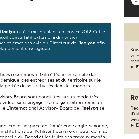
l’
iaelyon
a été mis en place en janvier 2012. Cette
nseil consultatif externe, à dimension
ses et émet des avis au Directeur de l’
iaelyon
afin
veloppement stratégique.
Suiv
en 
men
►
E
ses reconnues, il fait réfléchir ensemble des
mique, des entreprises et du territoire sur le
 la portée de ses activités dans les mondes
Re
dvisory Board sont conduites sur un mode très
ndividuel sans engager son organisation, dans un
lle L’International Advisory Board de l’
iaelyon
se
Rec
d'in
Ser
►
E
inellement inspirée de l’expérience anglo-saxonne,
institutions qui l’utilisent comme un outil de mise
onseils du Board et les fruits des travaux menés