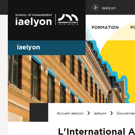
iaelyon
FORMATION
F
iaelyon
Accueil iaelyon
iaelyon
Gouverna
L'International 