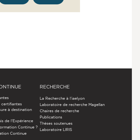
ONTINUE
RECHERCHE
antes
La Recherche à l'iaelyon
certifiantes
Laboratoire de recherche Magellan
ure à destination
Chaires de recherche
Publications
is de l’Expérience
Thèses soutenues
Formation Continue ?
Laboratoire LIRIS
ation Continue