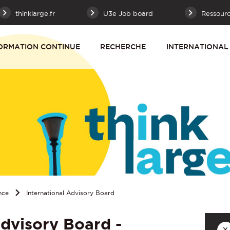
thinklarge.fr
U3e Job board
Ressour
ORMATION CONTINUE
RECHERCHE
INTERNATIONAL
nce
International Advisory Board
Advisory Board -