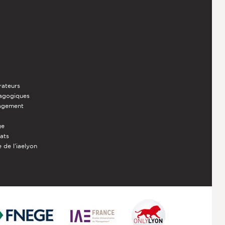
rateurs
dagogiques
nagement
ge
iats
 de l'iaelyon