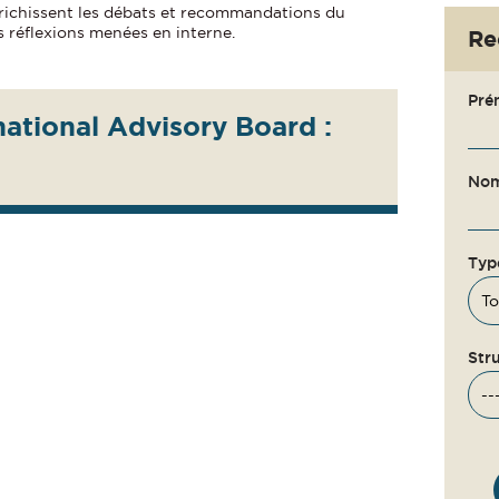
ichissent les débats et recommandations du
s réflexions menées en interne.
Re
Pré
ational Advisory Board :
No
Typ
Str