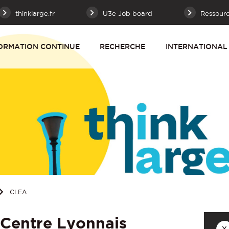
thinklarge.fr
U3e Job board
Ressour
ORMATION CONTINUE
RECHERCHE
INTERNATIONAL
CLEA
Centre Lyonnais