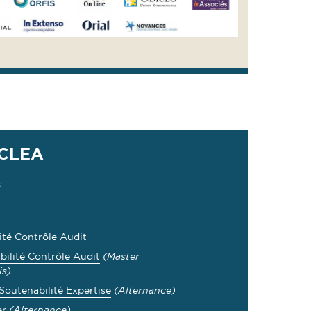
 CLEA
s
ité Contrôle Audit
bilité Contrôle Audit
(Master
is)
 Soutenabilité Expertise
(Alternance)
er
(Alternance)