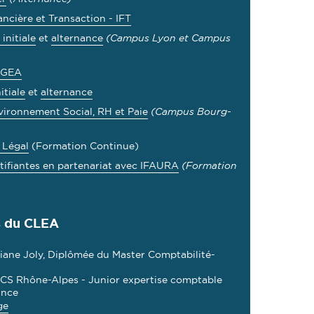
ancière et Transaction - IFT
initiale
et
alternance
(Campus Lyon et Campus
 GEA
itiale
et
alternance
vironnement Social, RH et Paie
(Campus Bourg-
 Légal
(Formation Continue)
tifiantes en partenariat avec IFAURA
(Formation
s du CLEA
iane Joly, Diplômée du Master Comptabilité-
ECS Rhône-Alpes - Junior expertise comptable
ance
ge