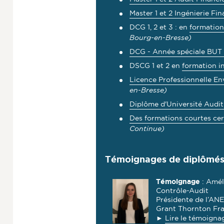
Master 1 et 2 Ingénierie Fin
DCG 1, 2 et 3 : en
formation 
Bourg-en-Bresse)
DCG - Année spéciale BUT
DSCG 1 et 2 en
formation in
Licence Professionnelle En
en-Bresse)
Diplôme d'Université Audit
Des formations courtes cer
Continue)
Témoignages de diplômé
Témoignage
: Amél
Contrôle-Audit
Présidente de l’AN
Grant Thornton Fr
►
Lire le témoigna