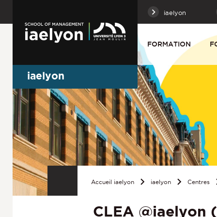
iaelyon
FORMATION
F
iaelyon
Accueil iaelyon
iaelyon
Centres
CLEA @iaelyon (