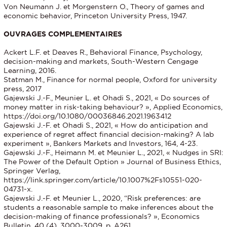
Von Neumann J. et Morgenstern O., Theory of games and
economic behavior, Princeton University Press, 1947.
OUVRAGES COMPLEMENTAIRES
Ackert L.F. et Deaves R., Behavioral Finance, Psychology,
decision-making and markets, South-Western Cengage
Learning, 2016.
Statman M., Finance for normal people, Oxford for university
press, 2017
Gajewski J.-F., Meunier L. et Ohadi S., 2021, « Do sources of
money matter in risk-taking behaviour? », Applied Economics,
https://doi.org/10.1080/00036846.2021.1963412
Gajewski J.-F. et Ohadi S., 2021, « How do anticipation and
experience of regret affect financial decision-making? A lab
experiment », Bankers Markets and Investors, 164, 4-23.
Gajewski J.‐F., Heimann M. et Meunier L., 2021, « Nudges in SRI:
The Power of the Default Option » Journal of Business Ethics,
Springer Verlag,
https://link.springer.com/article/10.1007%2Fs10551-020-
04731-x.
Gajewski J.‐F. et Meunier L., 2020, “Risk preferences: are
students a reasonable sample to make inferences about the
decision‐making of finance professionals? », Economics
Bulletin, 40 (4), 3000‐3009, p. A261