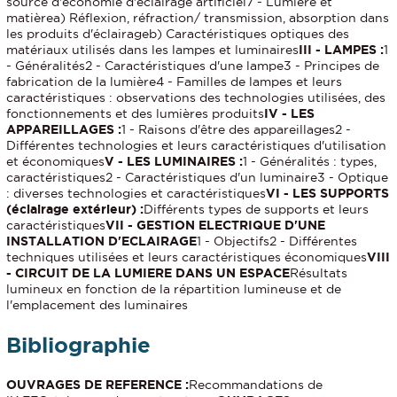
source d'économie d'éclairage artificiel7 - Lumière et
matièrea) Réflexion, réfraction/ transmission, absorption dans
les produits d'éclairageb) Caractéristiques optiques des
matériaux utilisés dans les lampes et luminaires
III - LAMPES :
1
- Généralités2 - Caractéristiques d'une lampe3 - Principes de
fabrication de la lumière4 - Familles de lampes et leurs
caractéristiques : observations des technologies utilisées, des
fonctionnements et des lumières produits
IV - LES
APPAREILLAGES :
1 - Raisons d'être des appareillages2 -
Différentes technologies et leurs caractéristiques d'utilisation
et économiques
V - LES LUMINAIRES :
1 - Généralités : types,
caractéristiques2 - Caractéristiques d'un luminaire3 - Optique
: diverses technologies et caractéristiques
VI - LES SUPPORTS
(éclairage extérieur) :
Différents types de supports et leurs
caractéristiques
VII - GESTION ELECTRIQUE D'UNE
INSTALLATION D'ECLAIRAGE
1 - Objectifs2 - Différentes
techniques utilisées et leurs caractéristiques économiques
VIII
- CIRCUIT DE LA LUMIERE DANS UN ESPACE
Résultats
lumineux en fonction de la répartition lumineuse et de
l'emplacement des luminaires
Bibliographie
OUVRAGES DE REFERENCE :
Recommandations de