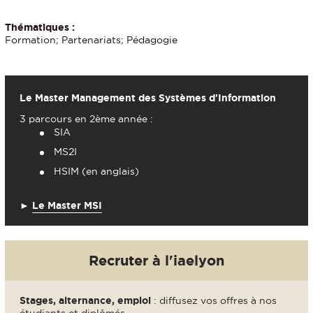
Thématiques :
Formation; Partenariats; Pédagogie
Le Master Management des Systèmes d'Information
3 parcours en 2ème année :
SIA
MS2I
HSIM (en anglais)
►
Le Master MSI
Recruter à l'iaelyon
Stages, alternance, emploi
: diffusez vos offres à nos
étudiants et diplômés..