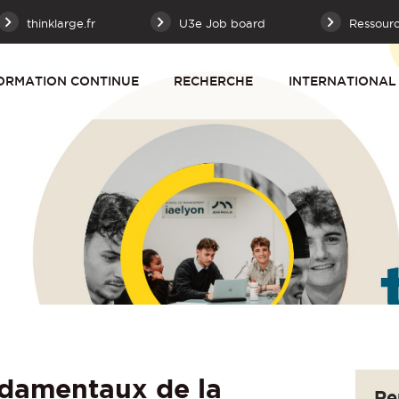
thinklarge.fr
U3e Job board
Ressour
ORMATION CONTINUE
RECHERCHE
INTERNATIONAL
damentaux de la
Re