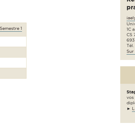
pr
e
iae
Uni
 Semestre 1
1C 
CS 
693
Tél.
Sur 
Sta
vos 
dipl
►
L