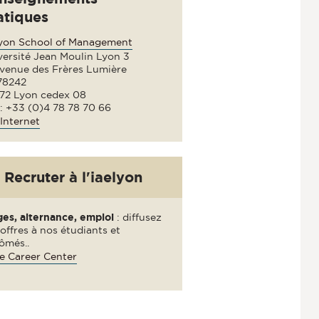
atiques
lyon School of Management
versité Jean Moulin Lyon 3
avenue des Frères Lumière
78242
72 Lyon cedex 08
 : +33 (0)4 78 78 70 66
Internet
Recruter à l'iaelyon
ges, alternance, emploi
: diffusez
offres à nos étudiants et
ômés..
e Career Center