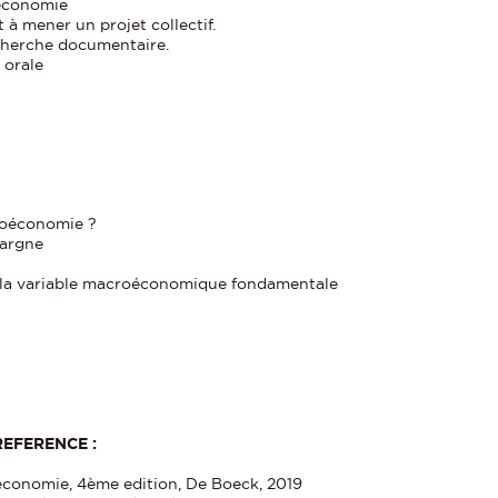
 économie
 à mener un projet collectif.
cherche documentaire.
 orale
roéconomie ?
pargne
B, la variable macroéconomique fondamentale
EFERENCE :
économie, 4ème edition, De Boeck, 2019