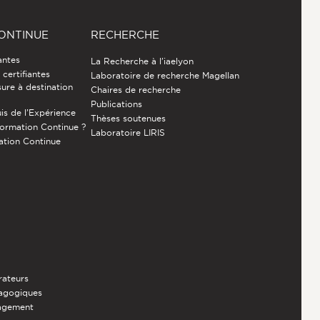
ONTINUE
RECHERCHE
antes
La Recherche à l'iaelyon
certifiantes
Laboratoire de recherche Magellan
ure à destination
Chaires de recherche
Publications
is de l’Expérience
Thèses soutenues
Formation Continue ?
Laboratoire LIRIS
ation Continue
rateurs
dagogiques
nagement