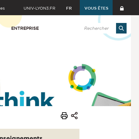
ces
UNIV-LYON3.FR
FR
VOUS ÊTES
ENTREPRISE
nseignements