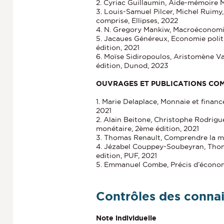
2. Cyriac Guillaumin, Aide-mémoire
3. Louis-Samuel Pilcer, Michel Ruim
comprise, Ellipses, 2022
4. N. Gregory Mankiw, Macroéconomi
5. Jacaues Généreux, Economie poli
édition, 2021
6. Moïse Sidiropoulos, Aristomène 
édition, Dunod, 2023
OUVRAGES ET PUBLICATIONS COM
1. Marie Delaplace, Monnaie et finan
2021
2. Alain Beitone, Christophe Rodrigu
monétaire, 2ème édition, 2021
3. Thomas Renault, Comprendre la m
4. Jézabel Couppey-Soubeyran, Thom
edition, PUF, 2021
5. Emmanuel Combe, Précis d’économ
Contrôles des conna
Note individuelle