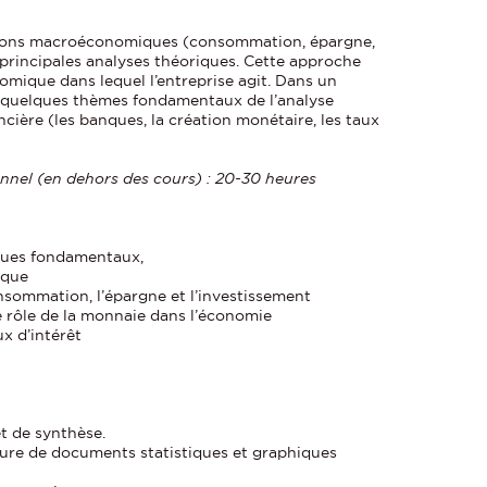
ctions macroéconomiques (consommation, épargne,
 principales analyses théoriques. Cette approche
mique dans lequel l’entreprise agit. Dans un
 quelques thèmes fondamentaux de l’analyse
ière (les banques, la création monétaire, les taux
nnel (en dehors des cours) : 20-30 heures
ques fondamentaux,
ique
nsommation, l’épargne et l’investissement
le rôle de la monnaie dans l’économie
x d’intérêt
et de synthèse.
ure de documents statistiques et graphiques