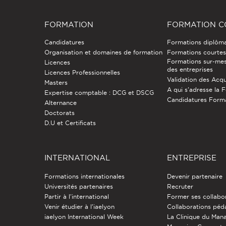
FORMATION
FORMATION C
Candidatures
Formations diplôm
Organisation et domaines de formation
Formations courtes 
Formations sur-mes
Licences
des entreprises
Licences Professionnelles
Validation des Acqu
Masters
A qui s'adresse la 
Expertise comptable : DCG et DSCG
Candidatures Form
Alternance
Doctorats
D.U et Certificats
INTERNATIONAL
ENTREPRISE
Formations internationales
Devenir partenaire
Universités partenaires
Recruter
Partir à l'international
Former ses collabo
Venir étudier à l’iaelyon
Collaborations pé
iaelyon International Week
La Clinique du Ma