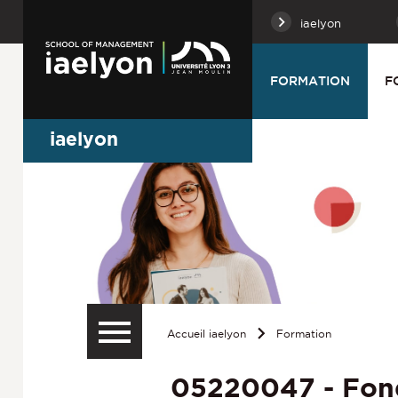
iaelyon
FORMATION
F
iaelyon
Accueil iaelyon
Formation
05220047 - Fon