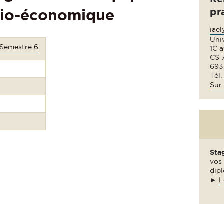
pr
cio-économique
iae
Uni
 Semestre 6
1C 
CS 
693
Tél.
Sur 
Sta
vos 
dipl
►
L