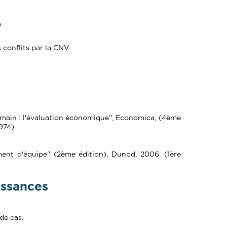
 :
 conflits par la CNV
humain : l'évaluation économique", Economica, (4ème
974).
t d'équipe" (2ème édition), Dunod, 2006. (1ère
issances
de cas.