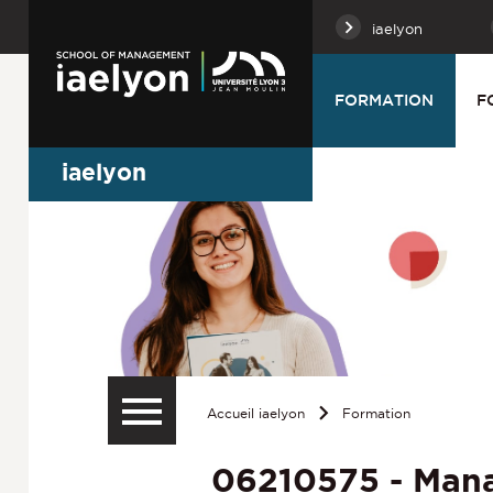
iaelyon
FORMATION
F
iaelyon
Accueil iaelyon
Formation
06210575 - Mana