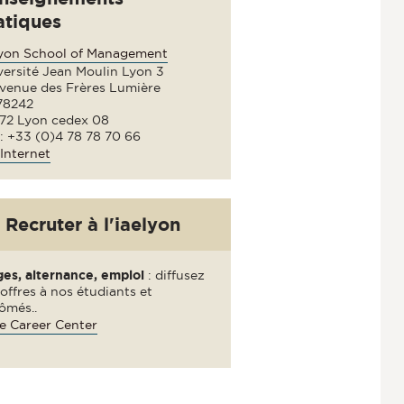
atiques
lyon School of Management
versité Jean Moulin Lyon 3
avenue des Frères Lumière
78242
72 Lyon cedex 08
 : +33 (0)4 78 78 70 66
Internet
Recruter à l'iaelyon
ges, alternance, emploi
: diffusez
offres à nos étudiants et
ômés..
e Career Center