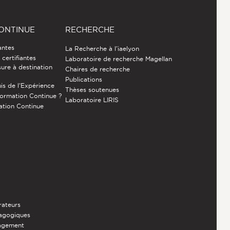
ONTINUE
RECHERCHE
antes
La Recherche à l'iaelyon
certifiantes
Laboratoire de recherche Magellan
ure à destination
Chaires de recherche
Publications
is de l’Expérience
Thèses soutenues
Formation Continue ?
Laboratoire LIRIS
ation Continue
rateurs
dagogiques
nagement