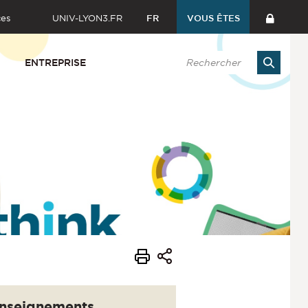
ces
UNIV-LYON3.FR
FR
VOUS ÊTES
ENTREPRISE
nseignements