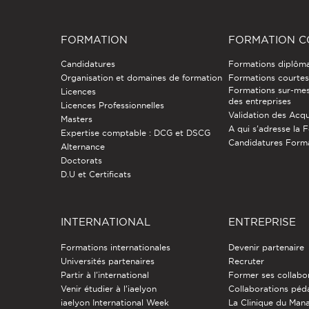
FORMATION
FORMATION C
Candidatures
Formations diplôm
Organisation et domaines de formation
Formations courtes 
Formations sur-mes
Licences
des entreprises
Licences Professionnelles
Validation des Acqu
Masters
A qui s'adresse la 
Expertise comptable : DCG et DSCG
Candidatures Form
Alternance
Doctorats
D.U et Certificats
INTERNATIONAL
ENTREPRISE
Formations internationales
Devenir partenaire
Universités partenaires
Recruter
Partir à l'international
Former ses collabo
Venir étudier à l’iaelyon
Collaborations pé
iaelyon International Week
La Clinique du Ma