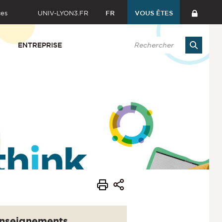
ces
UNIV-LYON3.FR
FR
VOUS ÊTES
ENTREPRISE
nseignements