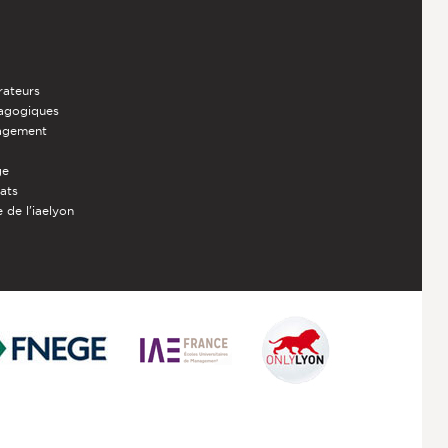
rateurs
dagogiques
nagement
ge
iats
 de l'iaelyon