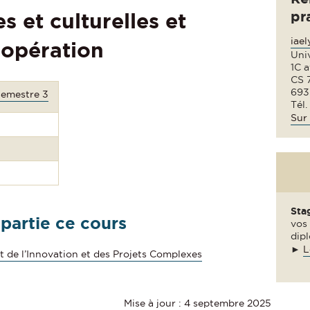
pr
s et culturelles et
iae
oopération
Uni
1C 
CS 
693
Semestre 3
Tél.
Sur 
Sta
 partie ce cours
vos 
dipl
►
L
de l’Innovation et des Projets Complexes
Mise à jour : 4 septembre 2025