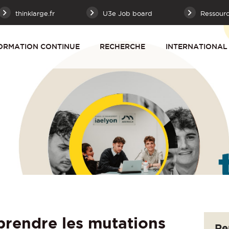
thinklarge.fr
U3e Job board
Ressour
ORMATION CONTINUE
RECHERCHE
INTERNATIONAL
rendre les mutations
Re