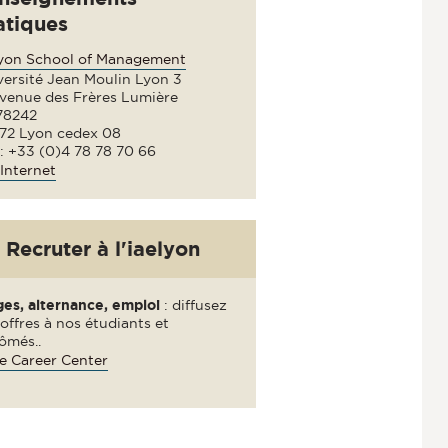
atiques
lyon School of Management
versité Jean Moulin Lyon 3
avenue des Frères Lumière
78242
72 Lyon cedex 08
 : +33 (0)4 78 78 70 66
Internet
Recruter à l'iaelyon
ges, alternance, emploi
: diffusez
offres à nos étudiants et
ômés..
e Career Center