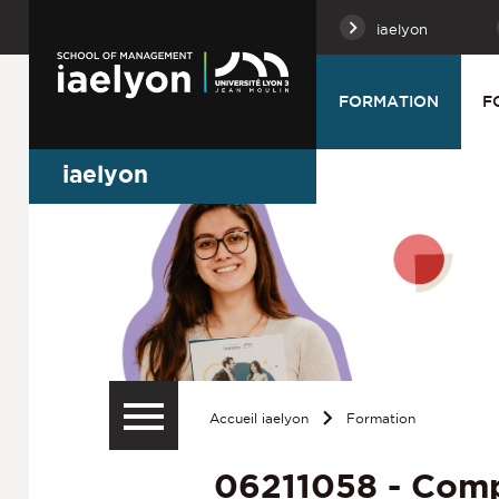
iaelyon
FORMATION
F
iaelyon
Accueil iaelyon
Formation
06211058 - Comp