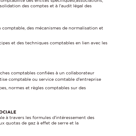
omptabilité des entités spécifiques(associations,
onsolidation des comptes et à l'audit légal des
n comptable, des mécanismes de normalisation et
cipes et des techniques comptables en lien avec les
tâches comptables confiées à un collaborateur
tise comptable ou service comtable d'entreprise
ipes, normes et règles comptables sur des
SOCIALE
ale à travers les formules d'intéressement des
ux quotas de gaz à effet de serre et la