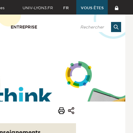
ces
UNIV-LYON3.FR
FR
VOUS ÊTES
ENTREPRISE
nseignements