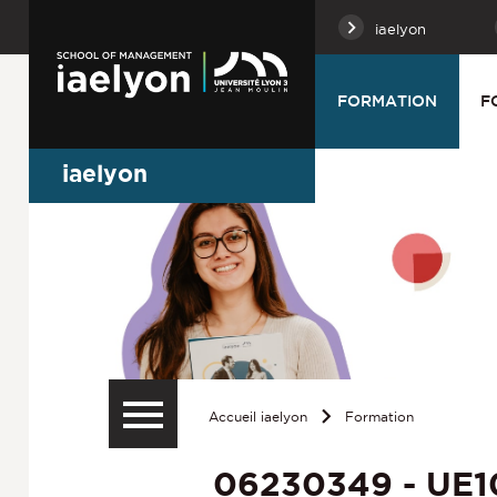
iaelyon
FORMATION
F
iaelyon
Accueil iaelyon
Formation
06230349 - UE10