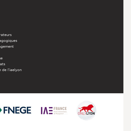
rateurs
dagogiques
nagement
ge
iats
 de l'iaelyon