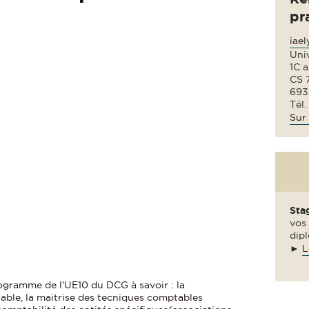
pr
iae
Uni
1C 
CS 
693
Tél.
Sur 
Sta
vos 
dipl
►
L
ogramme de l'UE10 du DCG à savoir : la
able, la maitrise des tecniques comptables