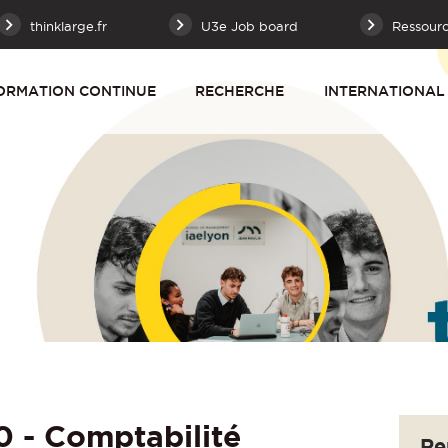
thinklarge.fr
U3e Job board
Ressour
ORMATION CONTINUE
RECHERCHE
INTERNATIONAL
 - Comptabilité
Re