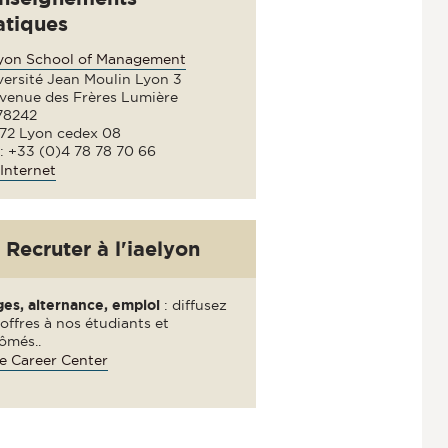
atiques
lyon School of Management
versité Jean Moulin Lyon 3
avenue des Frères Lumière
78242
72 Lyon cedex 08
 : +33 (0)4 78 78 70 66
Internet
Recruter à l'iaelyon
ges, alternance, emploi
: diffusez
offres à nos étudiants et
ômés..
e Career Center