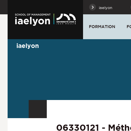
iaelyon
FORMATION
F
iaelyon
06330121 - Méth