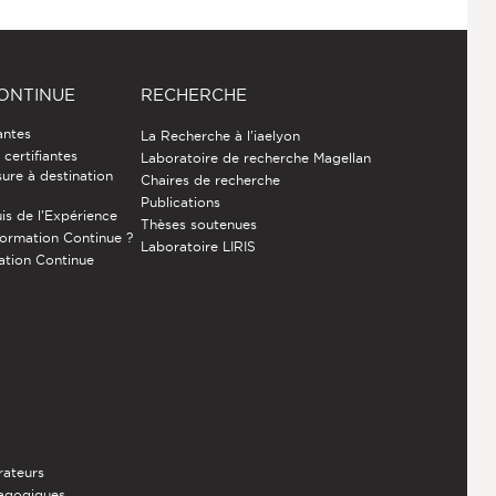
ONTINUE
RECHERCHE
antes
La Recherche à l'iaelyon
certifiantes
Laboratoire de recherche Magellan
ure à destination
Chaires de recherche
Publications
is de l’Expérience
Thèses soutenues
Formation Continue ?
Laboratoire LIRIS
ation Continue
rateurs
dagogiques