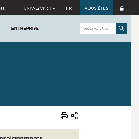
ces
UNIV-LYON3.FR
FR
VOUS ÊTES
ENTREPRISE
nseignements