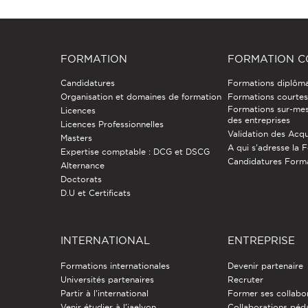
FORMATION
FORMATION C
Candidatures
Formations diplôm
Organisation et domaines de formation
Formations courtes 
Formations sur-mes
Licences
des entreprises
Licences Professionnelles
Validation des Acqu
Masters
A qui s'adresse la 
Expertise comptable : DCG et DSCG
Candidatures Form
Alternance
Doctorats
D.U et Certificats
INTERNATIONAL
ENTREPRISE
Formations internationales
Devenir partenaire
Universités partenaires
Recruter
Partir à l'international
Former ses collabo
Venir étudier à l’iaelyon
Collaborations pé