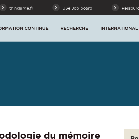
thinklarge.fr
U3e Job board
Ressour
ORMATION CONTINUE
RECHERCHE
INTERNATIONAL
odologie du mémoire
Re