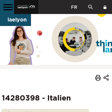
FR
iaelyon
14280398 - Italien