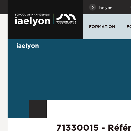
iaelyon
FORMATION
F
iaelyon
71330015 - Réfé