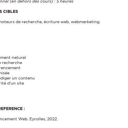
nnel (en dehors des cours) : 5 heures
 CIBLES
moteurs de recherche, écriture web, webmarketing.
ement naturel
e recherche
érencement
misée
rédiger un contenu
ité d’un site
EFERENCE :
encement Web. Eyrolles, 2022.