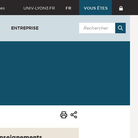
ces
UNIV-LYON3.FR
FR
VOUS ÊTES
ENTREPRISE
nseignements