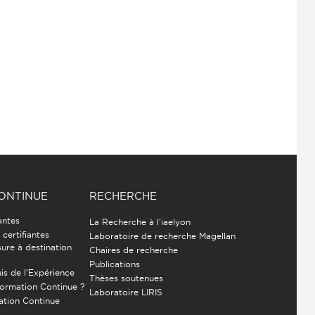
ONTINUE
RECHERCHE
antes
La Recherche à l'iaelyon
certifiantes
Laboratoire de recherche Magellan
ure à destination
Chaires de recherche
Publications
is de l’Expérience
Thèses soutenues
Formation Continue ?
Laboratoire LIRIS
ation Continue