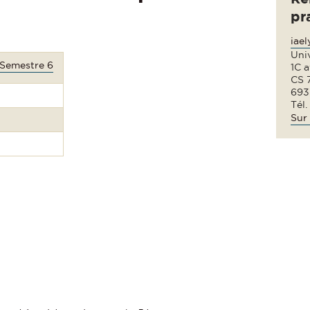
pr
iae
Uni
 Semestre 6
1C 
CS 
693
Tél.
Sur 