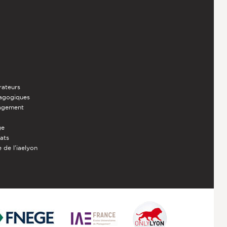
rateurs
dagogiques
nagement
ge
iats
 de l'iaelyon