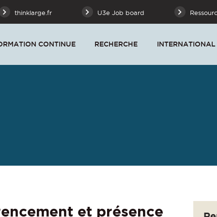
thinklarge.fr
U3e Job board
Ressour
ORMATION CONTINUE
RECHERCHE
INTERNATIONAL
rencement et présence
Re