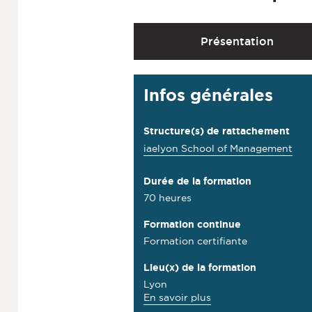
A
Présentation
c
c
D
Infos générales
é
é
d
t
Structure(s) de rattachement
e
a
iaelyon School of Management
r
i
a
Durée de la formation
l
70 heures
u
s
x
Formation continue
Formation certifiante
s
e
Lieu(x) de la formation
Lyon
c
à
En savoir plus
p