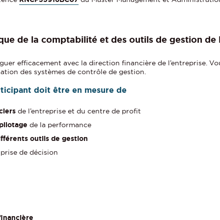
r
i
p
t
que de la comptabilité et des outils de gestion de 
i
o
guer efficacement avec la direction financière de l’entreprise. 
n
isation des systèmes de contrôle de gestion.
articipant doit être en mesure de
ciers
de l’entreprise et du centre de profit
pilotage
de la performance
fférents outils de gestion
prise de décision
financière