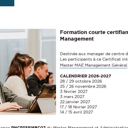
p
o
s
d
e
Formation courte certifian
s
Management
M
o
d
Destinée aux manager de centre d
a
Les participants à ce Certificat in
l
Master MAE Management Général
.
i
t
CALENDRIER 2026-2027
28 / 29 octobre 2026
é
25 / 26 novembre 2026
s
3 février 2027
d
3 mars 2027
'
22 janvier 2027
i
17 / 18 février 2027
n
14 / 15 avril 2027
s
c
étence
RNCP35916BC07
du Master Management et Administration