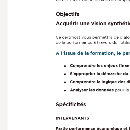
r
m
Objectifs
a
t
Acquérir une vision synthéti
i
o
Ce certificat vous permettra de dialo
n
de la performance à travers de l’util
A l’issue de la formation, le p
Comprendre les enjeux finan
S'approprier la démarche du 
Comprendre la logique des di
Analyser les données
pour la 
Spécificités
INTERVENANTS
Partie performance économique et 