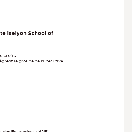
te iaelyon School of
e profit
.
tègrent le groupe de l'
Executive
 des Entreprises (MAE)