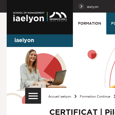
iaelyon
FORMATION
F
iaelyon
Accueil iaelyon
Formation Continue
CERTIFICAT | Pil