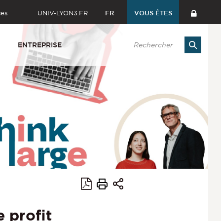
ces
UNIV-LYON3.FR
FR
VOUS ÊTES
ENTREPRISE
 profit