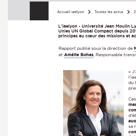
Accueil iaelyon
Toutes les actus
2
L'iaelyon - Université Jean Moulin L
Unies UN Global Compact depuis 2013
principes au cœur des missions et ac
Rapport publié sous la direction de
et
Amélie Bohas
, Responsable transi
« J
l’i
du 
pre
Ces
man
co
d’ê
aud
sa 
con