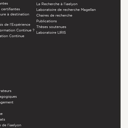
antes
La Recherche à l'iaelyon
certifiantes
Laboratoire de recherche Magellan
ure à destination
Chaires de recherche
Publications
is de l’Expérience
Thèses soutenues
Formation Continue ?
Laboratoire LIRIS
ation Continue
rateurs
dagogiques
nagement
ge
iats
 de l'iaelyon