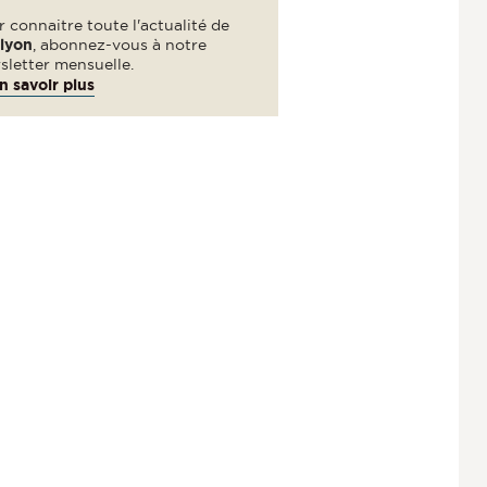
 connaitre toute l'actualité de
elyon
, abonnez-vous à notre
sletter mensuelle.
n savoir plus