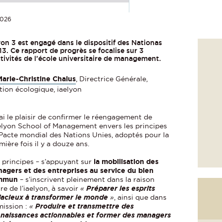
026
yon 3 est engagé dans le dispositif des Nationas
. Ce rapport de progrès se focalise sur 3
tivités de l’école universitaire de management.
Marie-Christine Chalus
, Directrice Générale,
tion écologique, iaelyon
’ai le plaisir de confirmer le réengagement de
aelyon School of Management envers les principes
Pacte mondial des Nations Unies, adoptés pour la
mière fois il y a douze ans.
 principes – s’appuyant sur
la mobilisation des
agers et des entreprises au service du bien
mmun
– s’inscrivent pleinement dans la raison
tre de l’iaelyon, à savoir
«
Préparer les esprits
acieux à transformer le monde
»
, ainsi que dans
mission :
«
Produire et transmettre des
naissances actionnables et former des managers