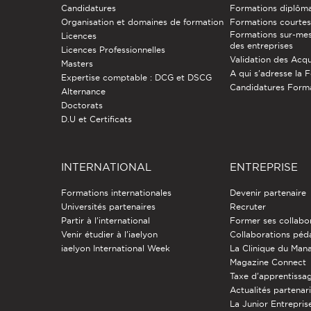
Candidatures
Formations diplôm
Organisation et domaines de formation
Formations courtes 
Formations sur-mes
Licences
des entreprises
Licences Professionnelles
Validation des Acqu
Masters
A qui s'adresse la 
Expertise comptable : DCG et DSCG
Candidatures Form
Alternance
Doctorats
D.U et Certificats
INTERNATIONAL
ENTREPRISE
Formations internationales
Devenir partenaire
Universités partenaires
Recruter
Partir à l'international
Former ses collabo
Venir étudier à l’iaelyon
Collaborations pé
iaelyon International Week
La Clinique du Ma
Magazine Connect
Taxe d'apprentissa
Actualités partenar
La Junior Entreprise