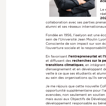
écl
Le 
réa
20
collaboration avec ses parties prenan
alumni et ses réseaux internationaux
Fondée en 1956, l’iaelyon est une éc
sein de l’Université Jean Moulin Ly
Consciente de son impact sur son éco
l’ouverture sociale et la responsabili
En favorisant
l’entrepreneuriat et l’
et diffusant des
recherches sur la p
transitions climatiques
, en intégran
d’enseignement et en développant de
veille à ce que ses étudiants et alu
au sein des organisations qu’ils serv
Je me réjouis que cette nouvelle Co
opportunité supplémentaire pour l’iae
avancées, non seulement en soutien à
mais aussi aux Objectifs de Dévelop
développement responsable au bénéfi