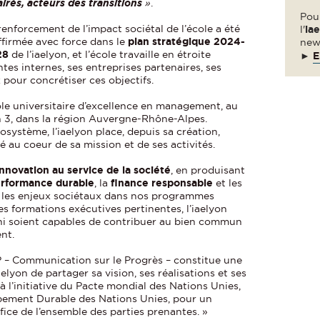
airés, acteurs des transitions
»
.
Pour
renforcement de l’impact sociétal de l’école a été
l'
ia
ffirmée avec force dans le
plan stratégique 2024-
new
28
de l’iaelyon, et l’école travaille en étroite
►
E
tes internes, ses entreprises partenaires, ses
 pour concrétiser ces objectifs.
ole universitaire d’excellence en management, au
on 3, dans la région Auvergne-Rhône-Alpes.
système, l’iaelyon place, depuis sa création,
té au coeur de sa mission et de ses activités.
innovation au service de la société
, en produisant
erformance durable
, la
finance responsable
et les
t les enjeux sociétaux dans nos programmes
s formations exécutives pertinentes, l’iaelyon
mni soient capables de contribuer au bien commun
ent.
P – Communication sur le Progrès – constitue une
lyon de partager sa vision, ses réalisations et ses
 l’initiative du Pacte mondial des Nations Unies,
pement Durable des Nations Unies, pour un
ce de l’ensemble des parties prenantes. »