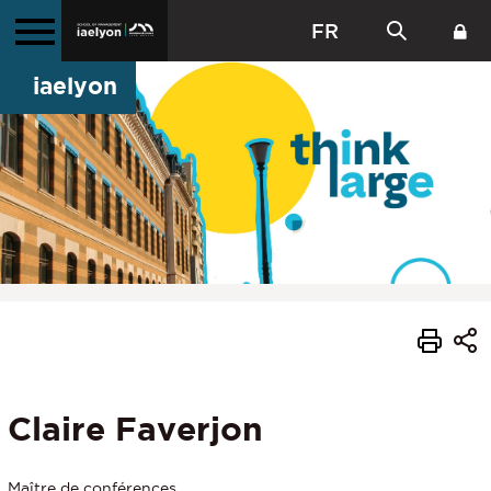
FR
iaelyon
Claire Faverjon
Maître de conférences