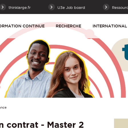
thinklarge.fr
U3e Job board
Ressour
ORMATION CONTINUE
RECHERCHE
INTERNATIONAL
ance
n contrat - Master 2