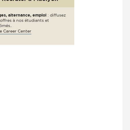
ges, alternance, emploi
: diffusez
offres à nos étudiants et
ômés..
e Career Center