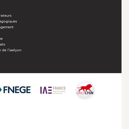
rateurs
dagogiques
nagement
ge
iats
 de l'iaelyon