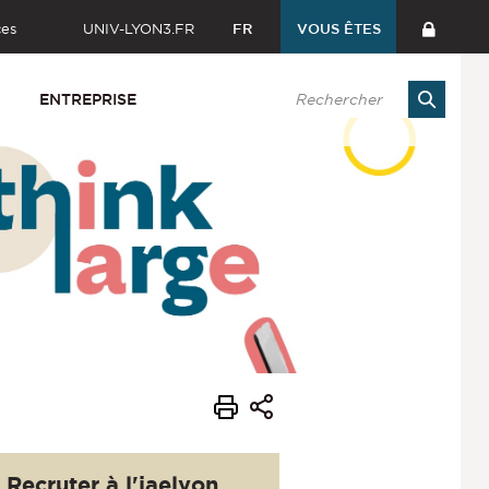
ces
UNIV-LYON3.FR
FR
VOUS ÊTES
ENTREPRISE
Recruter à l'iaelyon