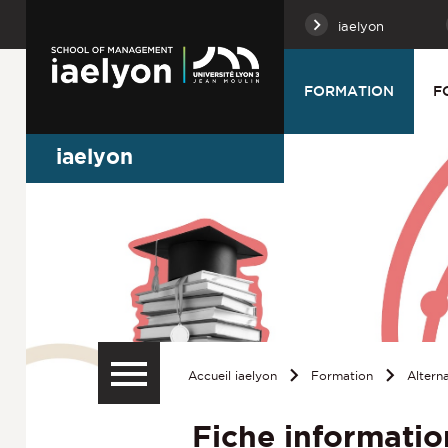
iaelyon
FORMATION
F
iaelyon
Accueil iaelyon
Formation
Altern
Fiche informatio