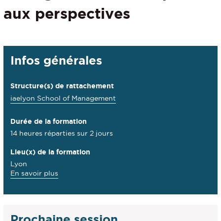
aux perspectives
Détails
Infos générales
Structure(s) de rattachement
iaelyon School of Management
Durée de la formation
14 heures réparties sur 2 jours
Lieu(x) de la formation
Lyon
à
En savoir plus
propos
des
Lieu(x)
de
Prochaine session