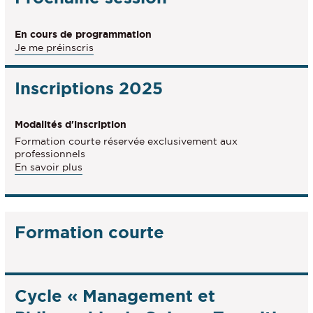
la
formation
En cours de programmation
Je me préinscris
Inscriptions 2025
Modalités d'inscription
Formation courte réservée exclusivement aux
professionnels
à
En savoir plus
propos
des
Modalités
d'inscription
Formation courte
Cycle « Management et