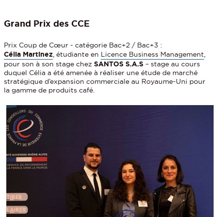
Grand Prix des CCE
Prix Coup de Cœur - catégorie Bac+2 / Bac+3 :
Célia Martinez
, étudiante en
Licence Business Management
,
pour son à son stage chez
SANTOS S.A.S
– stage au cours
duquel Célia a été amenée à réaliser une étude de marché
stratégique d’expansion commerciale au Royaume-Uni pour
la gamme de produits café.