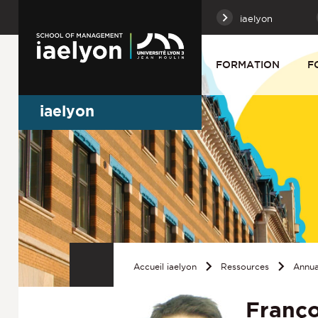
iaelyon
FORMATION
F
iaelyon
Accueil iaelyon
Ressources
Annua
Franço