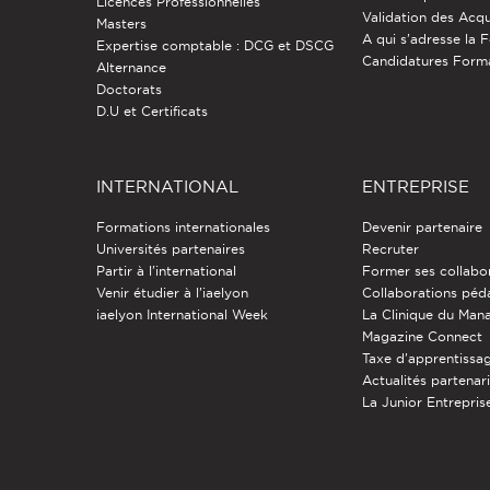
Licences Professionnelles
Validation des Acqu
Masters
A qui s'adresse la 
Expertise comptable : DCG et DSCG
Candidatures Form
Alternance
Doctorats
D.U et Certificats
INTERNATIONAL
ENTREPRISE
Formations internationales
Devenir partenaire
Universités partenaires
Recruter
Partir à l'international
Former ses collabo
Venir étudier à l’iaelyon
Collaborations pé
iaelyon International Week
La Clinique du Ma
Magazine Connect
Taxe d'apprentissa
Actualités partenar
La Junior Entreprise