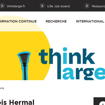
thinklarge.fr
U3e Job board
Ressour
ORMATION CONTINUE
RECHERCHE
INTERNATIONAL
ire
is Hermal