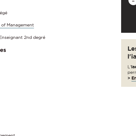
régé
l of Management
 Enseignant 2nd degré
Le
es
l'i
L'
ia
per
>
En
agement