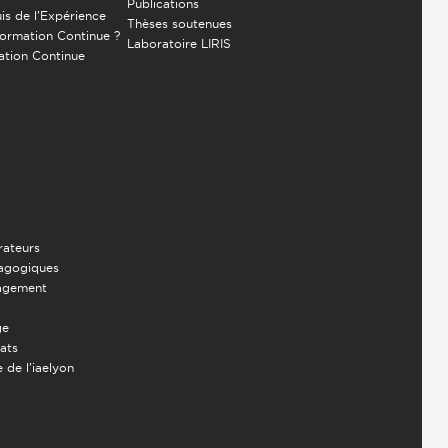
Publications
is de l’Expérience
Thèses soutenues
Formation Continue ?
Laboratoire LIRIS
ation Continue
rateurs
dagogiques
nagement
ge
iats
 de l'iaelyon