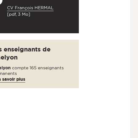
CV François HERMAL
[pdf, 3 Mo]
s enseignants de
aelyon
elyon
compte 165 enseignants
manents
 savoir plus