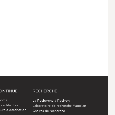
ONTINUE
RECHERCHE
antes
La Recherche à l'iaelyon
certifiantes
Laboratoire de recherche Magellan
ure à destination
Chaires de recherche