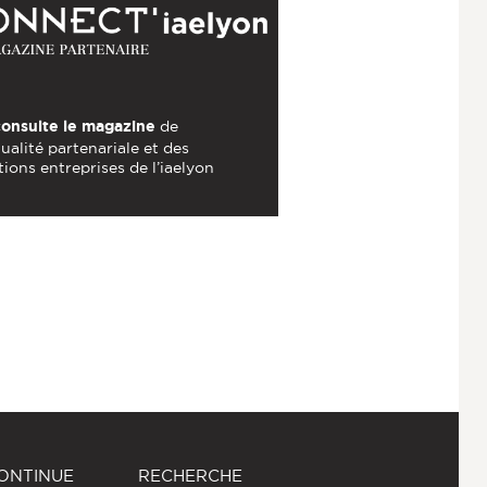
consulte le magazine
de
tualité partenariale et des
tions entreprises de l’iaelyon
ONTINUE
RECHERCHE