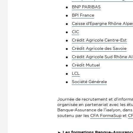
BNP PARIBAS
BPI France
Caisse d'Epargne Rhône Alpe
CIC
Crédit Agricole Centre-Est
Crédit Agricole des Savoie
Crédit Agricole Sud Rhône A
Crédit Mutuel
LCL
Société Générale
Journée de recrutement et d’informat
organisée en partenariat avec les é
Banque-Assurance de l’iaelyon, dans
soutenu par les
CFA FormaSup
et
C
►
Les formations Banque-Assuranc