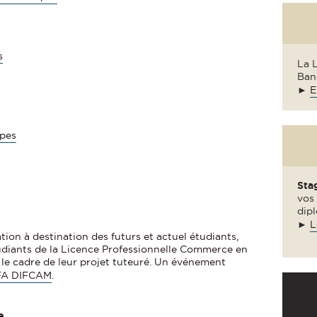
s
La 
Ban
►
E
lpes
Sta
vos 
dipl
►
L
ion à destination des futurs et actuel étudiants,
tudiants de la Licence Professionnelle Commerce en
 le cadre de leur projet tuteuré. Un événement
FA DIFCAM
.
e