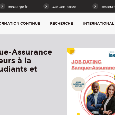
thinklarge.fr
U3e Job board
Ressour
ORMATION CONTINUE
RECHERCHE
INTERNATIONAL
ue-Assurance
eurs à la
udiants et