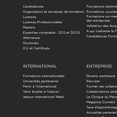
Candidatures
Formations diplôm
Organisation et domaines de formation
Formations courtes 
Formations sur-mes
Licences
des entreprises
Licences Professionnelles
Validation des Acqu
Masters
A qui s'adresse la 
Expertise comptable : DCG et DSCG
Candidatures Form
Alternance
Doctorats
D.U et Certificats
INTERNATIONAL
ENTREPRISE
Formations internationales
Devenir partenaire
Universités partenaires
Recruter
Partir à l'international
Former ses collabo
Venir étudier à l’iaelyon
Collaborations pé
iaelyon International Week
La Clinique du Ma
Magazine Connect
Taxe d'apprentissa
Actualités partenar