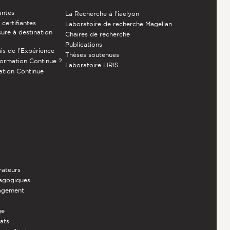
antes
La Recherche à l'iaelyon
certifiantes
Laboratoire de recherche Magellan
ure à destination
Chaires de recherche
Publications
is de l’Expérience
Thèses soutenues
Formation Continue ?
Laboratoire LIRIS
ation Continue
rateurs
dagogiques
nagement
ge
iats