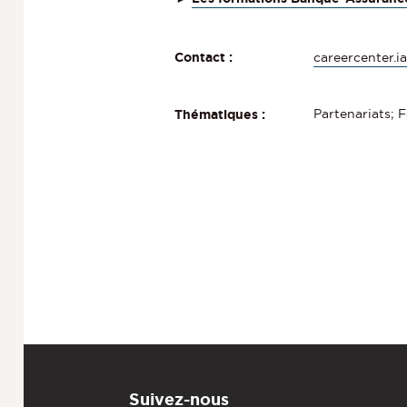
careercenter.i
Contact :
Partenariats; 
Thématiques :
Suivez-nous