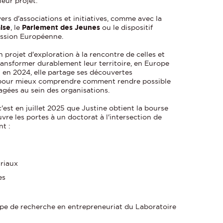
leur projet.
vers d'associations et initiatives, comme avec la
ise
, le
Parlement des Jeunes
ou le dispositif
ission Européenne.
n projet d'exploration à la rencontre de celles et
ransformer durablement leur territoire, en Europe
n en 2024, elle partage ses découvertes
..) pour mieux comprendre comment rendre possible
agées au sein des organisations.
'est en juillet 2025 que Justine obtient la bourse
ouvre les portes à un doctorat à l'intersection de
nt :
riaux
es
quipe de recherche en entrepreneuriat du Laboratoire