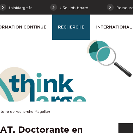
thinklarge.fr
U3e Job board
Ressour
ORMATION CONTINUE
RECHERCHE
INTERNATIONAL
toire de recherche Magellan
AT, Doctorante en