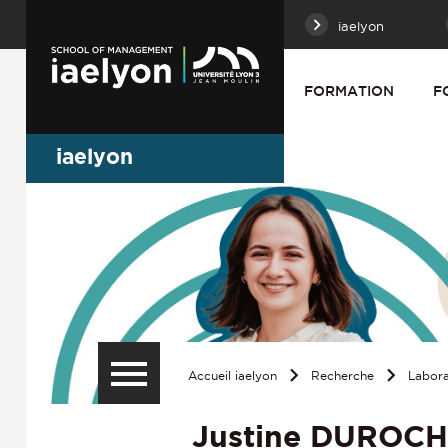
iaelyon
FORMATION
F
iaelyon
Accueil iaelyon
Recherche
Labora
Justine DUROCH