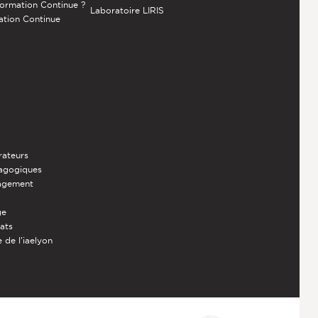
Formation Continue ?
Laboratoire LIRIS
ation Continue
rateurs
dagogiques
nagement
ge
iats
 de l'iaelyon