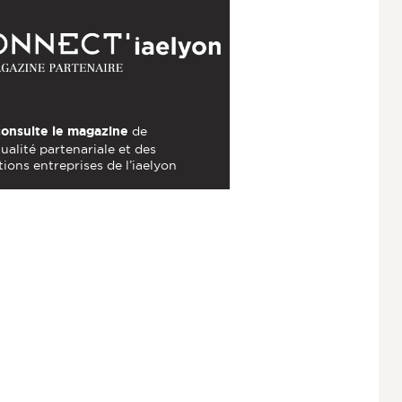
consulte le magazine
de
tualité partenariale et des
tions entreprises de l’iaelyon