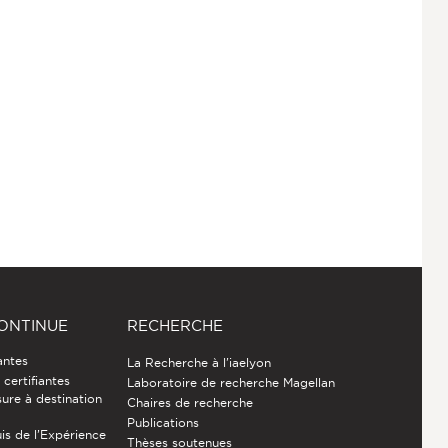
ONTINUE
RECHERCHE
antes
La Recherche à l'iaelyon
certifiantes
Laboratoire de recherche Magellan
ure à destination
Chaires de recherche
Publications
is de l’Expérience
Thèses soutenues