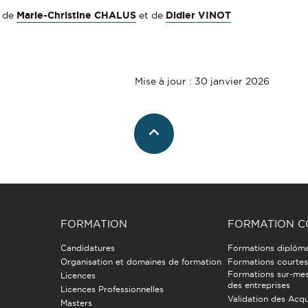
n de
Marie-Christine CHALUS
et de
Didier VINOT
Mise à jour : 30 janvier 2026
FORMATION
FORMATION C
Candidatures
Formations diplôm
Organisation et domaines de formation
Formations courtes 
Formations sur-mes
Licences
des entreprises
Licences Professionnelles
Validation des Acqu
Masters