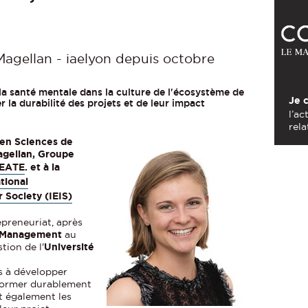
agellan - iaelyon depuis octobre
 la santé mentale dans la culture de l'écosystème de
Je 
r la durabilité des projets et de leur impact
l’ac
rela
en Sciences de
agellan, Groupe
EATE
. et à la
tional
 Society (IEIS)
epreneuriat, après
l Management
au
tion de l'
Université
s à développer
nsformer durablement
t également les