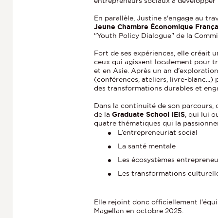
entrepreneurs sociaux à développer 
En parallèle, Justine s'engage au tra
Jeune Chambre Économique França
"Youth Policy Dialogue" de la Comm
Fort de ses expériences, elle créait u
ceux qui agissent localement pour t
et en Asie. Après un an d'exploratio
(conférences, ateliers, livre-blanc.
des transformations durables et eng
Dans la continuité de son parcours, c
de la
Graduate School IEIS
, qui lui 
quatre thématiques qui la passionne
L’entrepreneuriat social
La santé mentale
Les écosystèmes entrepreneu
Les transformations culturell
Elle rejoint donc officiellement l'é
Magellan en octobre 2025.