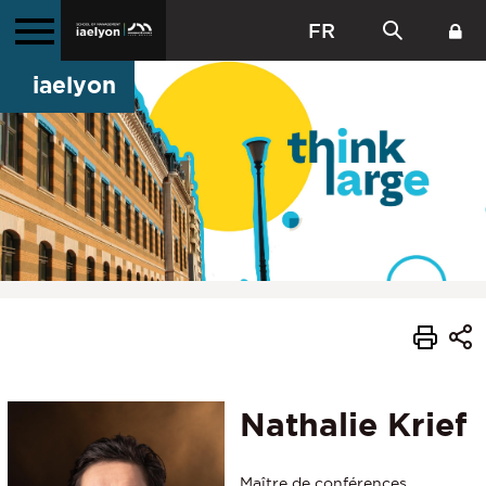
FR
iaelyon
Nathalie Krief
Maître de conférences