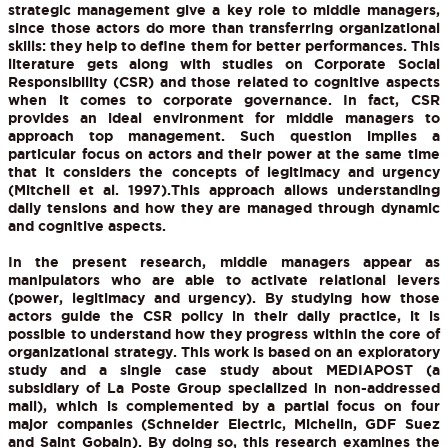
strategic management give a key role to middle managers,
since those actors do more than transferring organizational
skills: they help to define them for better performances. This
literature gets along with studies on Corporate Social
Responsibility (CSR) and those related to cognitive aspects
when it comes to corporate governance. In fact, CSR
provides an ideal environment for middle managers to
approach top management. Such question implies a
particular focus on actors and their power at the same time
that it considers the concepts of legitimacy and urgency
(Mitchell et al. 1997).This approach allows understanding
daily tensions and how they are managed through dynamic
and cognitive aspects.
In the present research, middle managers appear as
manipulators who are able to activate relational levers
(power, legitimacy and urgency). By studying how those
actors guide the CSR policy in their daily practice, it is
possible to understand how they progress within the core of
organizational strategy. This work is based on an exploratory
study and a single case study about MEDIAPOST (a
subsidiary of La Poste Group specialized in non-addressed
mail), which is complemented by a partial focus on four
major companies (Schneider Electric, Michelin, GDF Suez
and Saint Gobain). By doing so, this research examines the