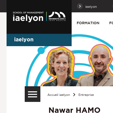
iaelyon
FORMATION
F
iaelyon
Accueil iaelyon
Entreprise
Nawar HAMO