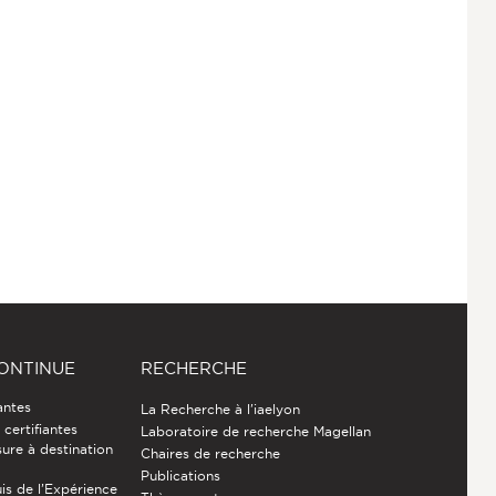
ONTINUE
RECHERCHE
antes
La Recherche à l'iaelyon
certifiantes
Laboratoire de recherche Magellan
ure à destination
Chaires de recherche
Publications
is de l’Expérience