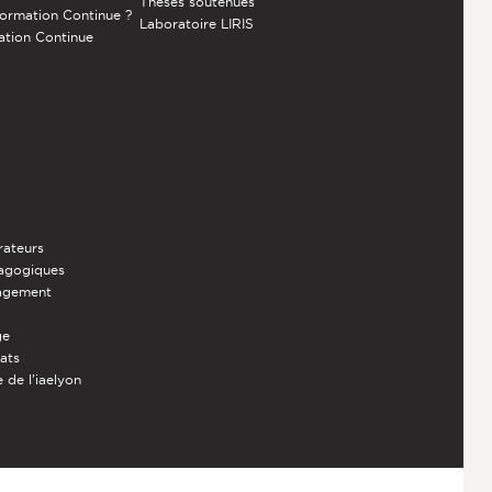
Thèses soutenues
Formation Continue ?
Laboratoire LIRIS
ation Continue
rateurs
dagogiques
nagement
ge
iats
 de l'iaelyon