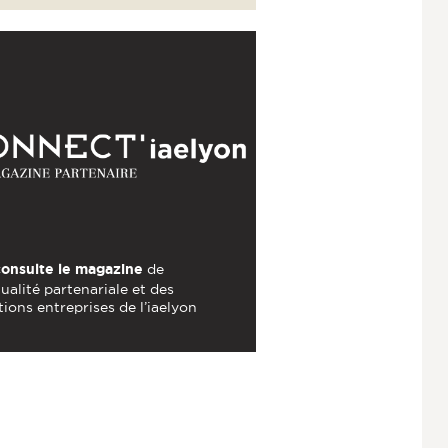
consulte le magazine
de
tualité partenariale et des
tions entreprises de l’iaelyon