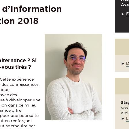
Ava
 d’Information
►
E
ion 2018
alternance ? Si
►
D
-vous tirés ?
. Cette expérience
 des connaissances,
tique
avec des
bue à développer une
Sta
ation dans ce milieu
vos 
nance offre
dipl
 pour une poursuite
►
L
out en renforçant
ut se traduire par