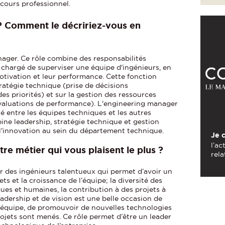
rcours professionnel.
 ? Comment le décririez-vous en
ager. Ce rôle combine des responsabilités
 chargé de superviser une équipe d'ingénieurs, en
otivation et leur performance. Cette fonction
stratégie technique (prise de décisions
des priorités) et sur la gestion des ressources
valuations de performance). L'engineering manager
é entre les équipes techniques et les autres
bine leadership, stratégie technique et gestion
t l'innovation au sein du département technique.
Je 
l’ac
tre métier qui vous plaisent le plus ?
rela
r des ingénieurs talentueux qui permet d’avoir un
ets et la croissance de l’équipe; la diversité des
ques et humaines, la contribution à des projets à
leadership et de vision est une belle occasion de
n équipe, de promouvoir de nouvelles technologies
rojets sont menés. Ce rôle permet d’être un leader