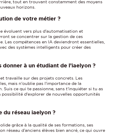
arrière, tout en trouvant constamment des moyens
ouveaux horizons.
tion de votre métier ?
que évoluent vers plus d'automatisation et
vront se concentrer sur la gestion de ces
que. Les compétences en IA deviendront essentielles,
avec des systèmes intelligents pour créer des
 donner à un étudiant de l’iaelyon ?
t travaille sur des projets concrets. Les
s, mais n'oublie pas l'importance de la
 Suis ce qui te passionne, sans t'inquiéter si tu as
la possibilité d'explorer de nouvelles opportunités
ce du réseau iaelyon ?
solide grâce à la qualité de ses formations, ses
son réseau d’anciens élèves bien ancré, ce qui ouvre