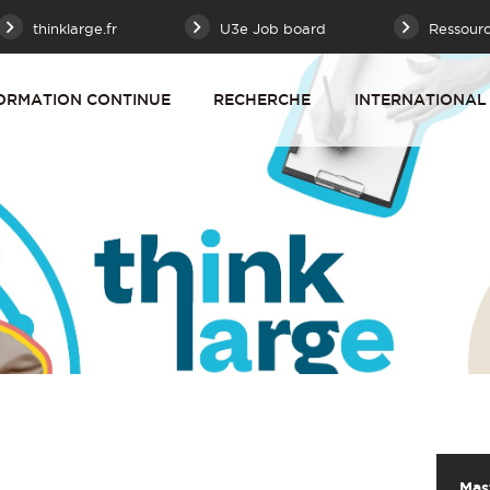
thinklarge.fr
U3e Job board
Ressour
ORMATION CONTINUE
RECHERCHE
INTERNATIONAL
Mas