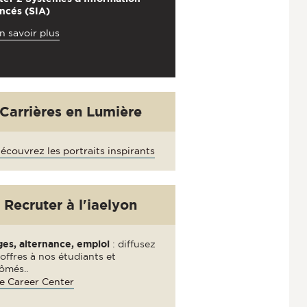
ncés (SIA)
n savoir plus
Carrières en Lumière
écouvrez les portraits inspirants
Recruter à l'iaelyon
ges, alternance, emploi
: diffusez
offres à nos étudiants et
ômés..
e Career Center