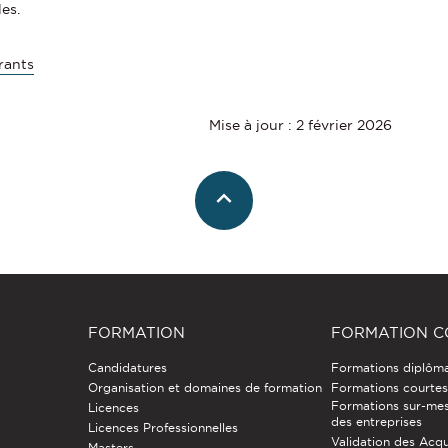
es.
rants
Mise à jour : 2 février 2026
FORMATION
FORMATION C
Candidatures
Formations diplôm
Organisation et domaines de formation
Formations courtes 
Formations sur-mes
Licences
des entreprises
Licences Professionnelles
Validation des Acqu
Masters