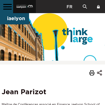
FR
iaelyon
Jean Parizot
Maître de Conférences associé en Finance, iaelyon School of