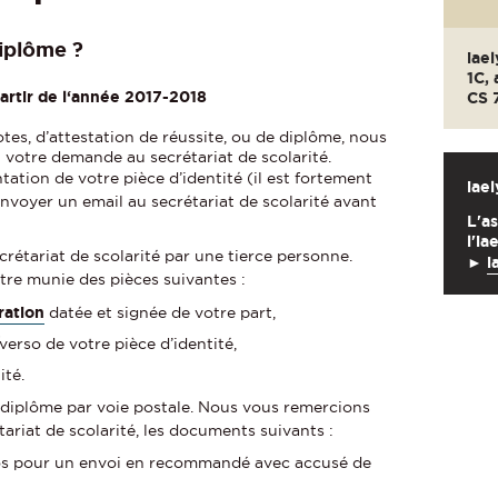
iplôme ?
iae
1C,
artir de l‘année 2017-2018
CS 
es, d’attestation de réussite, ou de diplôme, nous
 votre demande au secrétariat de scolarité.
tation de votre pièce d’identité (il est fortement
iae
envoyer un email au secrétariat de scolarité avant
L'a
l'
ia
crétariat de scolarité par une tierce personne.
►
i
re munie des pièces suivantes :
ration
datée et signée de votre part,
erso de votre pièce d’identité,
tité.
 diplôme par voie postale. Nous vous remercions
tariat de scolarité, les documents suivants :
os pour un envoi en recommandé avec accusé de