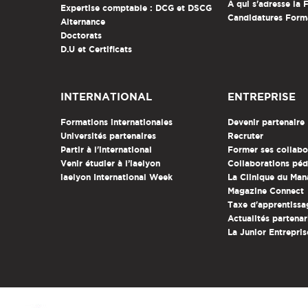
A qui s'adresse la
Expertise comptable : DCG et DSCG
Candidatures Form
Alternance
Doctorats
D.U et Certificats
INTERNATIONAL
ENTREPRISE
Formations internationales
Devenir partenaire
Universités partenaires
Recruter
Partir à l'international
Former ses collabo
Venir étudier à l’iaelyon
Collaborations pé
iaelyon International Week
La Clinique du Ma
Magazine Connect
Taxe d'apprentissa
Actualités partenar
La Junior Entrepris