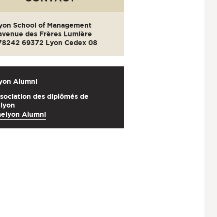
lyon School of Management
 avenue des Frères Lumière
78242 69372 Lyon Cedex 08
lyon
Alumni
ssociation des diplômés de
elyon
aelyon Alumni