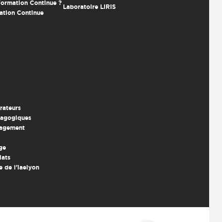
 Formation Continue ?
Laboratoire LIRIS
ation Continue
rateurs
dagogiques
nagement
ge
iats
e de l'iaelyon