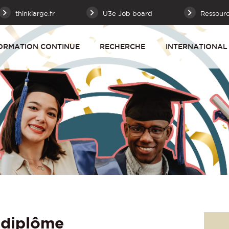
thinklarge.fr
U3e Job board
Ressour
ORMATION CONTINUE
RECHERCHE
INTERNATIONAL
 diplôme