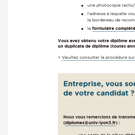
une photocopie recto/v
l’adresse à laquelle vo
le bordereau de recomm
le
formulaire complét
Vous avez obtenu votre diplôme ava
un duplicata de diplôme (toutes an
>
Veuillez consulter la procédure su
Entreprise, vous so
de votre candidat ?
Nous vous remercions de transmet
(
diplomes@univ-lyon3.fr
) :