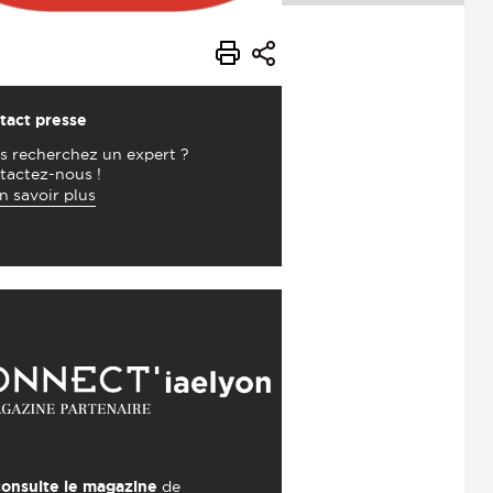
tact presse
s recherchez un expert ?
tactez-nous !
n savoir plus
consulte le magazine
de