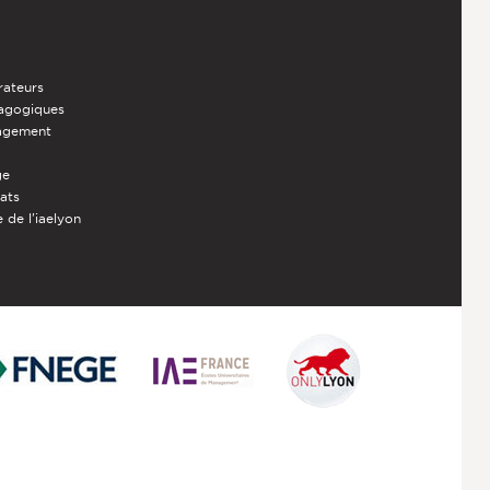
rateurs
dagogiques
nagement
ge
iats
 de l'iaelyon