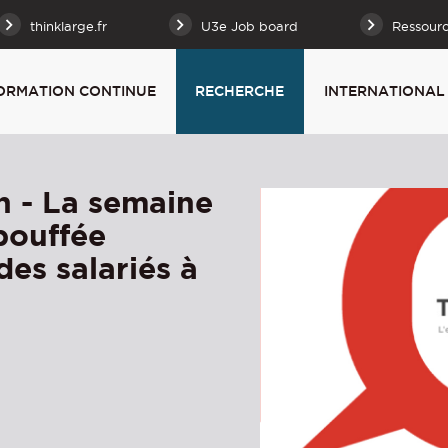
thinklarge.fr
U3e Job board
Ressour
ORMATION CONTINUE
RECHERCHE
INTERNATIONAL
n - La semaine
 bouffée
es salariés à