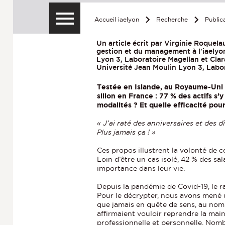
Accueil iaelyon
Recherche
Public
Un article écrit par Virginie Roquela
gestion et du management à l'iaelyo
Lyon 3, Laboratoire Magellan et Cla
Université Jean Moulin Lyon 3, Labo
Testée en Islande, au Royaume-Uni 
sillon en France : 77 % des actifs s’
modalités ? Et quelle efficacité pour
« J’ai raté des anniversaires et des 
Plus jamais ça ! »
Ces propos illustrent la volonté de c
Loin d’être un cas isolé, 42 % des sa
importance dans leur vie.
Depuis la pandémie de Covid-19, le r
Pour le décrypter, nous avons mené 
que jamais en quête de sens, au nom 
affirmaient vouloir reprendre la main 
professionnelle et personnelle. Nom