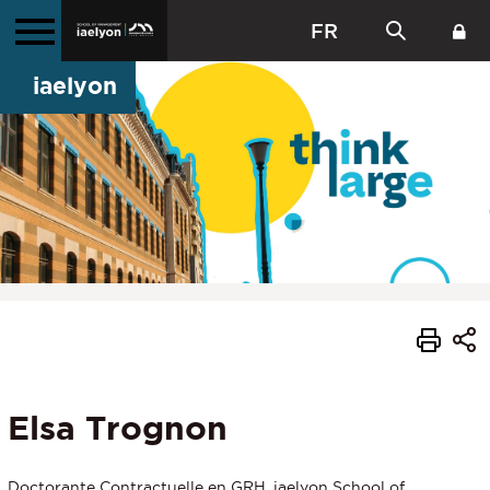
FR
iaelyon
Elsa Trognon
Doctorante Contractuelle en GRH, iaelyon School of