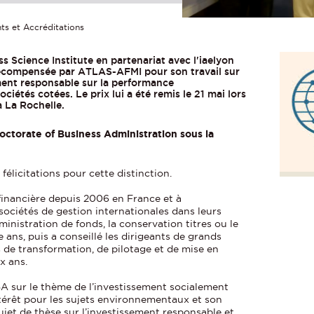
ts et Accréditations
 Science Institute en partenariat avec l'iaelyon
écompensée par ATLAS-AFMI pour son travail sur
ment responsable sur la performance
ciétés cotées. Le prix lui a été remis le 21 mai lors
 La Rochelle.
octorate of Business Administration
sous la
élicitations pour cette distinction.
 financière depuis 2006 en France et à
ociétés de gestion internationales dans leurs
dministration de fonds, la conservation titres ou le
ans, puis a conseillé les dirigeants de grands
 de transformation, de pilotage et de mise en
x ans.
DBA sur le thème de l’investissement socialement
térêt pour les sujets environnementaux et son
ujet de thèse sur l’investissement responsable et