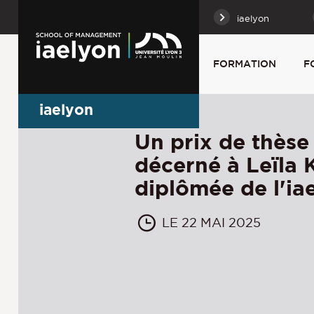
iaelyon
FORMATION
F
iaelyon
Un prix de thès
décerné à Leïla 
diplômée de l'ia
LE 22 MAI 2025