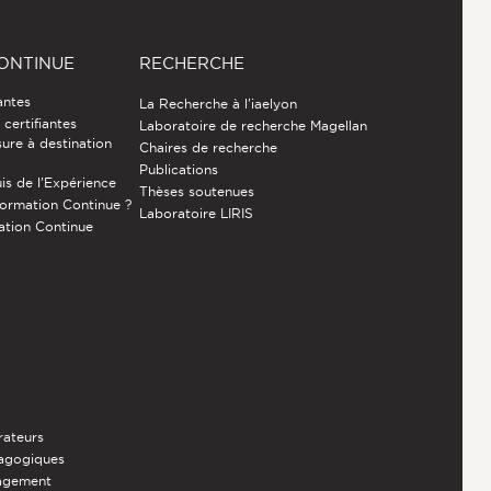
ONTINUE
RECHERCHE
antes
La Recherche à l'iaelyon
certifiantes
Laboratoire de recherche Magellan
ure à destination
Chaires de recherche
Publications
is de l’Expérience
Thèses soutenues
Formation Continue ?
Laboratoire LIRIS
ation Continue
rateurs
dagogiques
nagement