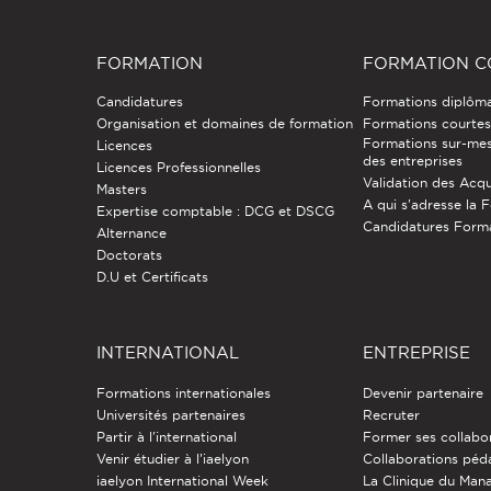
FORMATION
FORMATION C
Candidatures
Formations diplôm
Organisation et domaines de formation
Formations courtes 
Formations sur-mes
Licences
des entreprises
Licences Professionnelles
Validation des Acqu
Masters
A qui s'adresse la 
Expertise comptable : DCG et DSCG
Candidatures Form
Alternance
Doctorats
D.U et Certificats
INTERNATIONAL
ENTREPRISE
Formations internationales
Devenir partenaire
Universités partenaires
Recruter
Partir à l'international
Former ses collabo
Venir étudier à l’iaelyon
Collaborations pé
iaelyon International Week
La Clinique du Ma