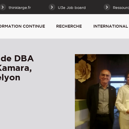
thinklarge.fr
U3e Job board
Ressour
ORMATION CONTINUE
RECHERCHE
INTERNATIONAL
e de DBA
Kamara,
elyon