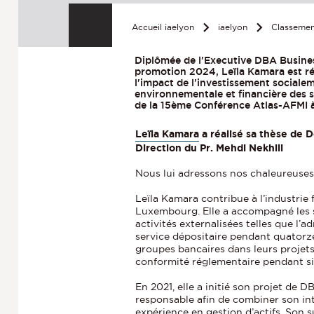
Accueil iaelyon
iaelyon
Classemen
Diplômée de l'Executive DBA Business
promotion 2024, Leïla Kamara est r
l'impact de l'investissement sociale
environnementale et financière des so
de la 15ème Conférence Atlas-AFMI à
Leïla Kamara
a réalisé sa thèse de
D
Direction du Pr. Mehdi Nekhili
Nous lui adressons nos chaleureuses f
Leïla Kamara contribue à l’industrie
Luxembourg. Elle a accompagné les s
activités externalisées telles que l’a
service dépositaire pendant quatorze 
groupes bancaires dans leurs projets
conformité réglementaire pendant si
En 2021, elle a initié son projet de 
responsable afin de combiner son in
expérience en gestion d’actifs. Son s