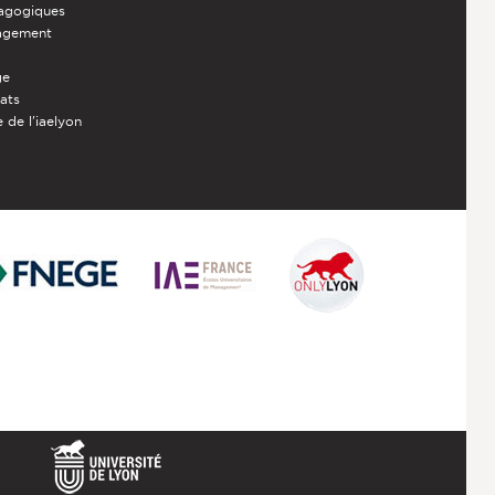
dagogiques
nagement
ge
iats
 de l'iaelyon