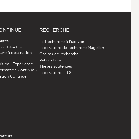
ONTINUE
RECHERCHE
antes
La Recherche à l'iaelyon
certifiantes
Laboratoire de recherche Magellan
ure à destination
Chaires de recherche
Publications
is de l’Expérience
Thèses soutenues
Formation Continue ?
Laboratoire LIRIS
ation Continue
rateurs