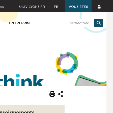
ces
UNIV-LYON3.FR
FR
VOUS ÊTES
ENTREPRISE
nseignements