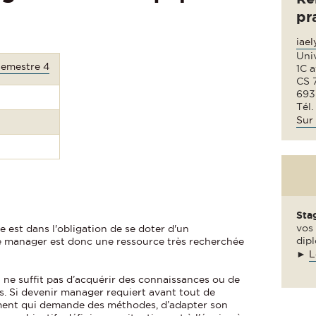
pr
iae
Uni
Semestre 4
1C 
CS 
693
Tél.
Sur 
Sta
vos 
 est dans l'obligation de se doter d'un
dipl
 manager est donc une ressource très recherchée
►
L
l ne suffit pas d’acquérir des connaissances ou de
es. Si devenir manager requiert avant tout de
ement qui demande des méthodes, d’adapter son