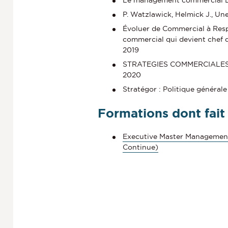
Le management commercial Br
P. Watzlawick, Helmick J., Un
Évoluer de Commercial à Respo
commercial qui devient chef 
2019
STRATEGIES COMMERCIALES ET
2020
Stratégor : Politique général
Formations dont fait
Executive Master Management
Continue)