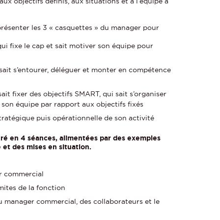
x objectifs définis, aux situations et à l’équipe à
présenter les 3 « casquettes » du manager pour
ui fixe le cap et sait motiver son équipe pour
sait s’entourer, déléguer et monter en compétence
ait fixer des objectifs SMART, qui sait s’organiser
r son équipe par rapport aux objectifs fixés
 stratégique puis opérationnelle de son activité
uré en 4 séances, alimentées par des exemples
 et des mises en situation.
er commercial
mites de la fonction
 du manager commercial, des collaborateurs et le