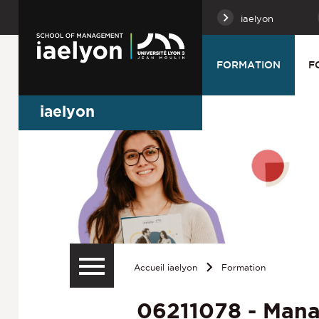
iaelyon
FORMATION
F
iaelyon
Accueil iaelyon
Formation
06211078 - Mana