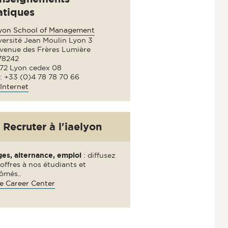
atiques
lyon School of Management
versité Jean Moulin Lyon 3
avenue des Frères Lumière
78242
72 Lyon cedex 08
 : +33 (0)4 78 78 70 66
Internet
Recruter à l'iaelyon
ges, alternance, emploi
: diffusez
offres à nos étudiants et
ômés..
e Career Center