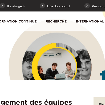
thinklarge.fr
U3e Job board
Ressour
ORMATION CONTINUE
RECHERCHE
INTERNATIONAL
gement des équipes
Re