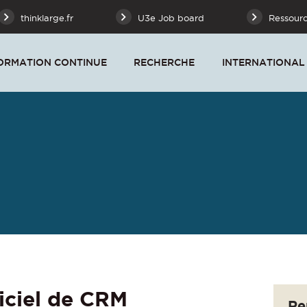
thinklarge.fr
U3e Job board
Ressour
ORMATION CONTINUE
RECHERCHE
INTERNATIONAL
ciel de CRM
Re