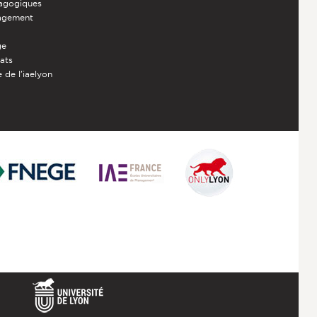
dagogiques
nagement
ge
iats
 de l'iaelyon