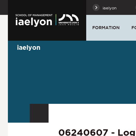
iaelyon
FORMATION
F
iaelyon
06240607 - Logi