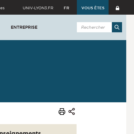
ces
UNIV-LYON3.FR
FR
VOUS ÊTES
ENTREPRISE
nseignements