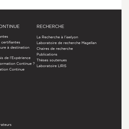
ONTINUE
RECHERCHE
antes
La Recherche à l'iaelyon
certifiantes
Laboratoire de recherche Magellan
ure à destination
Chaires de recherche
Publications
is de l’Expérience
Thèses soutenues
Formation Continue ?
Laboratoire LIRIS
ation Continue
rateurs