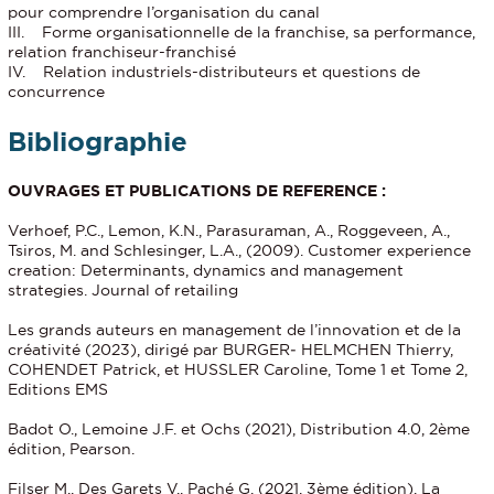
pour comprendre l’organisation du canal
III. Forme organisationnelle de la franchise, sa performance,
relation franchiseur-franchisé
IV. Relation industriels-distributeurs et questions de
concurrence
Bibliographie
OUVRAGES ET PUBLICATIONS DE REFERENCE :
Verhoef, P.C., Lemon, K.N., Parasuraman, A., Roggeveen, A.,
Tsiros, M. and Schlesinger, L.A., (2009). Customer experience
creation: Determinants, dynamics and management
strategies. Journal of retailing
Les grands auteurs en management de l’innovation et de la
créativité (2023), dirigé par BURGER‐ HELMCHEN Thierry,
COHENDET Patrick, et HUSSLER Caroline, Tome 1 et Tome 2,
Editions EMS
Badot O., Lemoine J.F. et Ochs (2021), Distribution 4.0, 2ème
édition, Pearson.
Filser M., Des Garets V., Paché G. (2021, 3ème édition), La