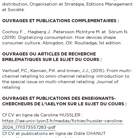
distribution, Organisation et Stratégie, Editions Management
et Société.
OUVRAGES ET PUBLICATIONS COMPLEMENTAIRES :
Cochoy F. , Hagberg J. Petersson McIntyre M. et Sörum N.
(2019) Digitalizing consumption: How devices shape
consumer culture. Abingdon, OX: Routledge, 1st edition
OUVRAGES OU ARTICLES DE RECHERCHE
EMBLEMATIQUES SUR LE SUJET DU COURS :
Verhoef, P.C., Kannan, P.K. and Inman, J.J., (2015). From multi-
channel retailing to omni-channel retailing: introduction to
the special issue on multi-channel retailing. Journal of
retailing
OUVRAGES ET PUBLICATIONS DES ENSEIGNANTS-
CHERCHEURS DE L’IAELYON SUR LE SUJET DU COURS :
Cf CV en ligne de Caroline HUSSLER :
https://iae.univ-lyon3.fr/medias/fichier/hussler-caroline-
2024_1711373557283-pdf
Cf CV et publications en ligne de Odile CHANUT