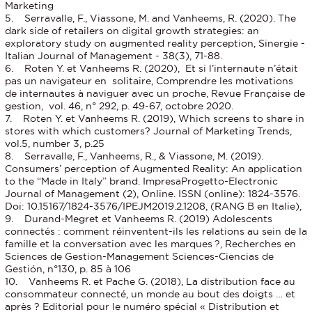
Marketing
5. Serravalle, F., Viassone, M. and Vanheems, R. (2020). The
dark side of retailers on digital growth strategies: an
exploratory study on augmented reality perception, Sinergie -
Italian Journal of Management - 38(3), 71-88.
6. Roten Y. et Vanheems R. (2020), Et si l’internaute n’était
pas un navigateur en solitaire, Comprendre les motivations
de internautes à naviguer avec un proche, Revue Française de
gestion, vol. 46, n° 292, p. 49-67, octobre 2020.
7. Roten Y. et Vanheems R. (2019), Which screens to share in
stores with which customers? Journal of Marketing Trends,
vol.5, number 3, p.25
8. Serravalle, F., Vanheems, R., & Viassone, M. (2019).
Consumers’ perception of Augmented Reality: An application
to the “Made in Italy” brand. ImpresaProgetto-Electronic
Journal of Management (2), Online. ISSN (online): 1824-3576.
Doi: 10.15167/1824-3576/IPEJM2019.2.1208, (RANG B en Italie),
9. Durand-Megret et Vanheems R. (2019) Adolescents
connectés : comment réinventent-ils les relations au sein de la
famille et la conversation avec les marques ?, Recherches en
Sciences de Gestion-Management Sciences-Ciencias de
Gestión, n°130, p. 85 à 106
10. Vanheems R. et Pache G. (2018), La distribution face au
consommateur connecté, un monde au bout des doigts … et
après ? Editorial pour le numéro spécial « Distribution et