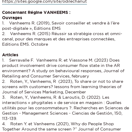
https://sites.google.com/site/odilechanut
Concernant Régine VANHEEMS :
Ouvrages
1. Vanheems R. (2019), Savoir conseiller et vendre à l’ère
post-digitale », Editions EMS
2. Vanheems R. (2015) Réussir sa stratégie cross et omni-
canal, pour des marques et des entreprises connectées,
Editions EMS. Octobre
Articles
1. Serravalle F. Vanheems R. et Viassone M. (2023) Does
product involvement drive consumer flow state in the AR
environment? A study on behavioural responses, Journal of
Retailing and Consumer Services, february
2. Roten, Y., Vanheems, R (2023), To share or not to share
screens with customers? lessons from learning theories of
Journal of Services Marketing, December
3. Roten, Y., Vanheems, R. & Laroutis, D. (2022). Les
interactions « phygitales » de service en magasin : Quelles
utilités pour les consommateurs ?. Recherches en Sciences de
Gestion - Management Sciences - Ciencias de Gestión, 150,
113-139.
4. Roten Y. et Vanheems (2021), Why do People Shop
Together Around the same screen ?” Journal of Consumer