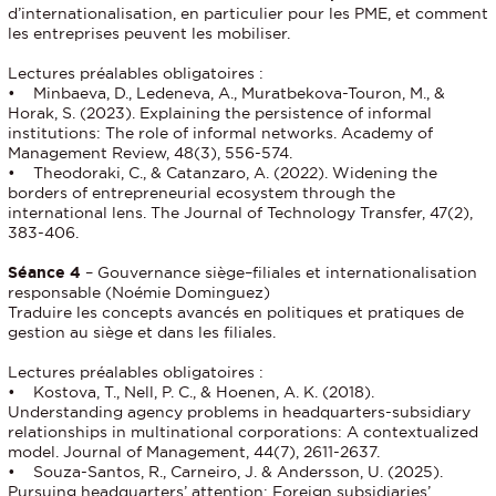
d’internationalisation, en particulier pour les PME, et comment
les entreprises peuvent les mobiliser.
Lectures préalables obligatoires :
• Minbaeva, D., Ledeneva, A., Muratbekova-Touron, M., &
Horak, S. (2023). Explaining the persistence of informal
institutions: The role of informal networks. Academy of
Management Review, 48(3), 556-574.
• Theodoraki, C., & Catanzaro, A. (2022). Widening the
borders of entrepreneurial ecosystem through the
international lens. The Journal of Technology Transfer, 47(2),
383-406.
Séance 4
– Gouvernance siège–filiales et internationalisation
responsable (Noémie Dominguez)
Traduire les concepts avancés en politiques et pratiques de
gestion au siège et dans les filiales.
Lectures préalables obligatoires :
• Kostova, T., Nell, P. C., & Hoenen, A. K. (2018).
Understanding agency problems in headquarters-subsidiary
relationships in multinational corporations: A contextualized
model. Journal of Management, 44(7), 2611-2637.
• Souza-Santos, R., Carneiro, J. & Andersson, U. (2025).
Pursuing headquarters’ attention: Foreign subsidiaries’