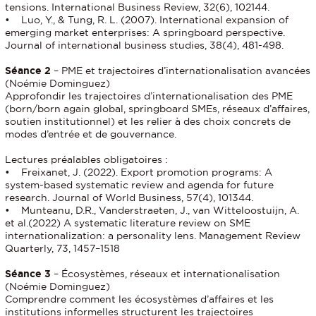
tensions. International Business Review, 32(6), 102144.
• Luo, Y., & Tung, R. L. (2007). International expansion of
emerging market enterprises: A springboard perspective.
Journal of international business studies, 38(4), 481-498.
Séance 2
– PME et trajectoires d’internationalisation avancées
(Noémie Dominguez)
Approfondir les trajectoires d’internationalisation des PME
(born/born again global, springboard SMEs, réseaux d’affaires,
soutien institutionnel) et les relier à des choix concrets de
modes d’entrée et de gouvernance.
Lectures préalables obligatoires :
• Freixanet, J. (2022). Export promotion programs: A
system-based systematic review and agenda for future
research. Journal of World Business, 57(4), 101344.
• Munteanu, D.R., Vanderstraeten, J., van Witteloostuijn, A.
et al.(2022) A systematic literature review on SME
internationalization: a personality lens. Management Review
Quarterly, 73, 1457–1518
Séance 3
– Écosystèmes, réseaux et internationalisation
(Noémie Dominguez)
Comprendre comment les écosystèmes d’affaires et les
institutions informelles structurent les trajectoires