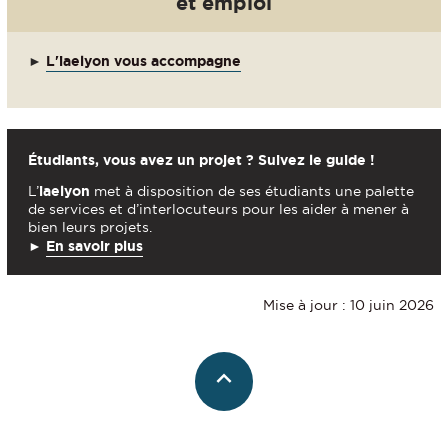
et emploi
►
L'iaelyon vous accompagne
Étudiants, vous avez un projet ? Suivez le guide !
L’
iaelyon
met à disposition de ses étudiants une palette
de services et d’interlocuteurs pour les aider à mener à
bien leurs projets.
►
En savoir plus
Mise à jour : 10 juin 2026