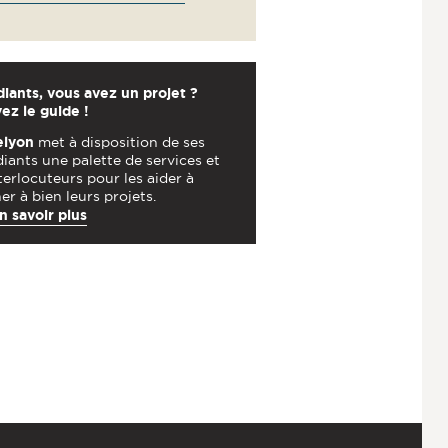
iants, vous avez un projet ?
ez le guide !
elyon
met à disposition de ses
iants une palette de services et
terlocuteurs pour les aider à
r à bien leurs projets.
n savoir plus