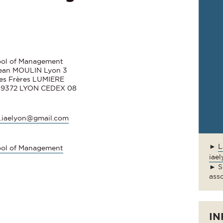
ool of Management
Jean MOULIN Lyon 3
des Frères LUMIERE
 69372 LYON CEDEX 08
.iaelyon@gmail.com
►
L
ool of Management
iae
► Su
ass
IN