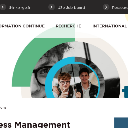
thinklarge.fr
U3e Job board
Ressour
ORMATION CONTINUE
RECHERCHE
INTERNATIONAL
ions
ess Management