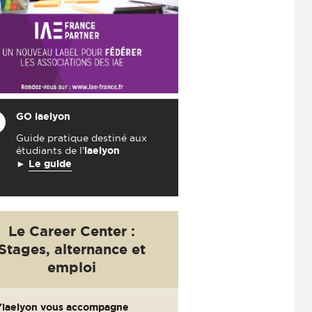
GO
iaelyon
Guide pratique destiné aux
étudiants de l'
iaelyon
►
Le guide
Le Career Center :
Stages, alternance et
emploi
'iaelyon vous accompagne