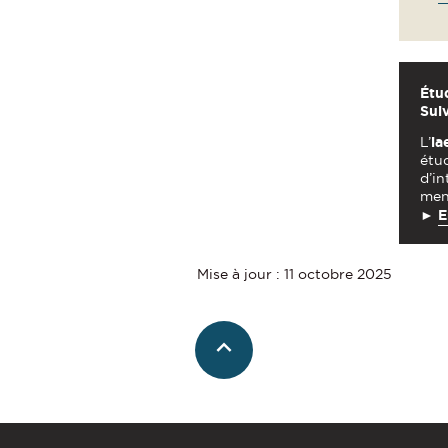
Étud
Suiv
L’
ia
étud
d’in
mene
►
E
Mise à jour : 11 octobre 2025