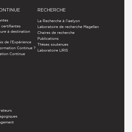
ONTINUE
RECHERCHE
antes
La Recherche à l'iaelyon
certifiantes
Laboratoire de recherche Magellan
ure à destination
Chaires de recherche
Publications
is de l’Expérience
Thèses soutenues
Formation Continue ?
Laboratoire LIRIS
ation Continue
rateurs
dagogiques
nagement