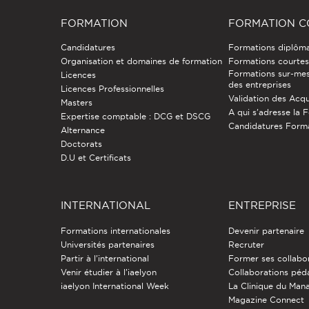
FORMATION
FORMATION C
Candidatures
Formations diplôm
Organisation et domaines de formation
Formations courtes 
Formations sur-mes
Licences
des entreprises
Licences Professionnelles
Validation des Acqu
Masters
A qui s'adresse la 
Expertise comptable : DCG et DSCG
Candidatures Form
Alternance
Doctorats
D.U et Certificats
INTERNATIONAL
ENTREPRISE
Formations internationales
Devenir partenaire
Universités partenaires
Recruter
Partir à l'international
Former ses collabo
Venir étudier à l’iaelyon
Collaborations pé
iaelyon International Week
La Clinique du Ma
Magazine Connect