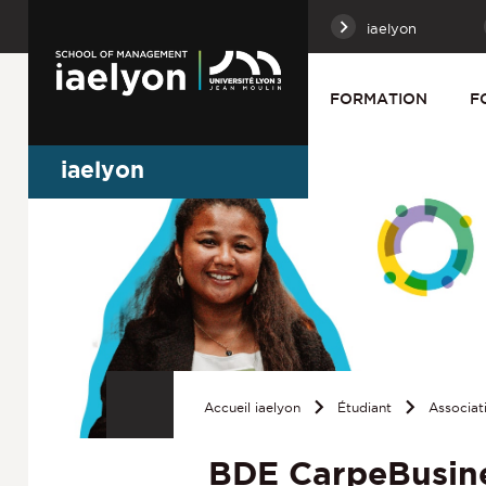
iaelyon
FORMATION
F
iaelyon
Accueil iaelyon
Étudiant
Associat
BDE CarpeBusin