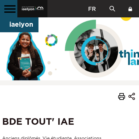
FR
iaelyon
BDE TOUT' IAE
Anciens diplômés, Vie étudiante, Associations