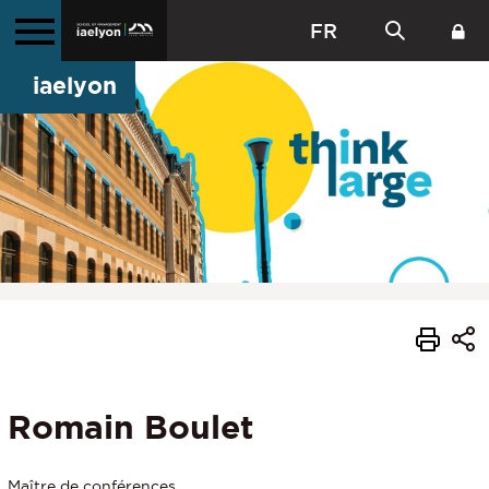
FR
iaelyon
Romain Boulet
Maître de conférences