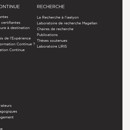
ONTINUE
RECHERCHE
antes
La Recherche à l'iaelyon
certifiantes
Laboratoire de recherche Magellan
ure à destination
Chaires de recherche
Publications
is de l’Expérience
Thèses soutenues
Formation Continue ?
Laboratoire LIRIS
ation Continue
rateurs
dagogiques
nagement
ge