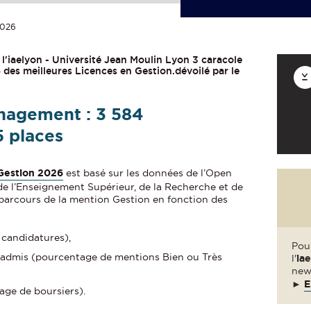
026
'iaelyon - Université Jean Moulin Lyon 3 caracole
des meilleures Licences en Gestion.dévoilé par le
nagement : 3 584
5 places
 Gestion 2026
est basé sur les données de l’Open
e l’Enseignement Supérieur, de la Recherche et de
5 parcours de la mention Gestion en fonction des
 candidatures),
Pour
admis (pourcentage de mentions Bien ou Très
l'
ia
new
►
E
age de boursiers).