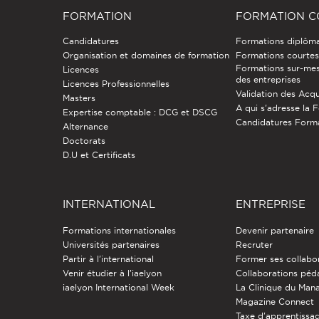
FORMATION
FORMATION C
Candidatures
Formations diplôm
Organisation et domaines de formation
Formations courtes 
Formations sur-mes
Licences
des entreprises
Licences Professionnelles
Validation des Acqu
Masters
A qui s'adresse la 
Expertise comptable : DCG et DSCG
Candidatures Form
Alternance
Doctorats
D.U et Certificats
INTERNATIONAL
ENTREPRISE
Formations internationales
Devenir partenaire
Universités partenaires
Recruter
Partir à l'international
Former ses collabo
Venir étudier à l’iaelyon
Collaborations pé
iaelyon International Week
La Clinique du Ma
Magazine Connect
Taxe d'apprentissa