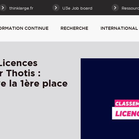
thinklarge.fr
U3e Job board
Ressour
ORMATION CONTINUE
RECHERCHE
INTERNATIONAL
Licences
 Thotis :
e la 1ère place