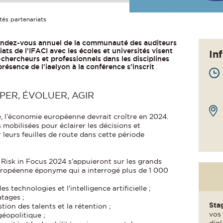
tés partenariats
rendez-vous annuel de la communauté des auditeurs
ats de l’IFACI avec les écoles et universités visent
In
chercheurs et professionnels dans les disciplines
présence de l'iaelyon à la conférence s’inscrit
ICIPER, ÉVOLUER, AGIR
 l’économie européenne devrait croître en 2024.
 mobilisées pour éclairer les décisions et
 leurs feuilles de route dans cette période
 Risk in Focus 2024 s’appuieront sur les grands
européenne éponyme qui a interrogé plus de 1 000
s technologies et l'intelligence artificielle ;
atages ;
Sta
estion des talents et la rétention ;
vos 
éopolitique ;
dipl