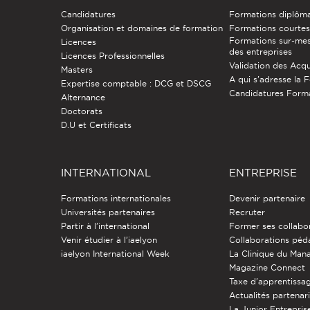
Candidatures
Formations diplôm
Organisation et domaines de formation
Formations courtes 
Formations sur-mes
Licences
des entreprises
Licences Professionnelles
Validation des Acqu
Masters
A qui s'adresse la 
Expertise comptable : DCG et DSCG
Candidatures Form
Alternance
Doctorats
D.U et Certificats
INTERNATIONAL
ENTREPRISE
Formations internationales
Devenir partenaire
Universités partenaires
Recruter
Partir à l'international
Former ses collabo
Venir étudier à l’iaelyon
Collaborations pé
iaelyon International Week
La Clinique du Ma
Magazine Connect
Taxe d'apprentissa
Actualités partenar
La Junior Entreprise