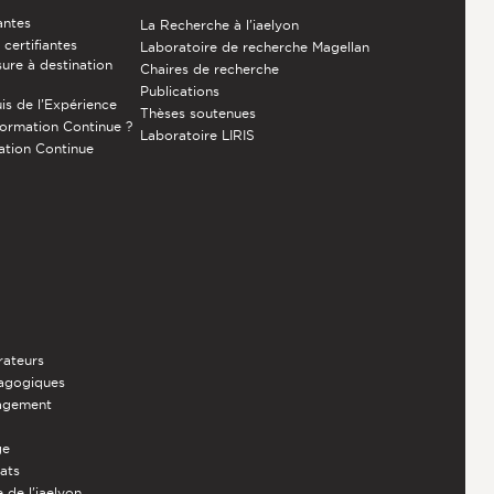
antes
La Recherche à l'iaelyon
certifiantes
Laboratoire de recherche Magellan
ure à destination
Chaires de recherche
Publications
is de l’Expérience
Thèses soutenues
Formation Continue ?
Laboratoire LIRIS
ation Continue
rateurs
dagogiques
nagement
ge
iats
 de l'iaelyon