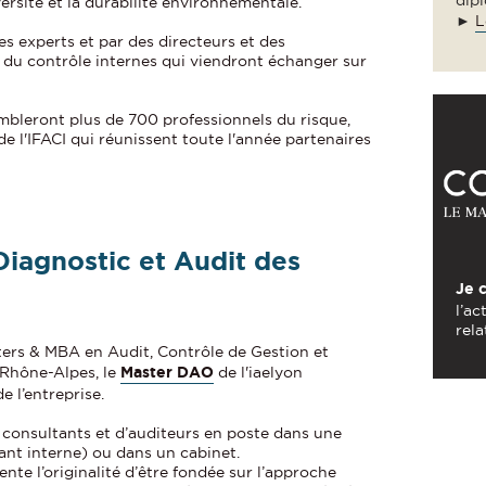
ersité et la durabilité environnementale.
►
L
es experts et par des directeurs et des
et du contrôle internes qui viendront échanger sur
mbleront plus de 700 professionnels du risque,
 de l'IFACI qui réunissent toute l'année partenaires
iagnostic et Audit des
Je 
l’ac
rela
ters & MBA en Audit, Contrôle de Gestion et
-Rhône-Alpes, le
Master DAO
de l'iaelyon
 l’entreprise.
e consultants et d’auditeurs en poste dans une
tant interne) ou dans un cabinet.
nte l’originalité d’être fondée sur l’approche