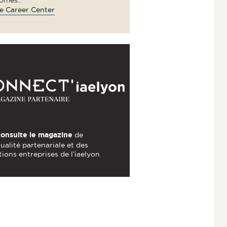
e Career Center
consulte le magazine
de
tualité partenariale et des
tions entreprises de l’iaelyon