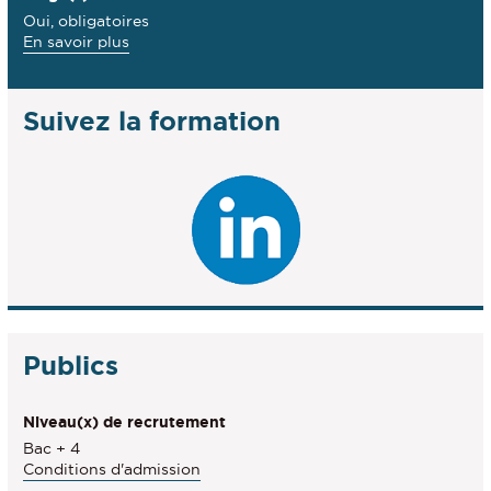
Oui, obligatoires
à
En savoir plus
propos
des
Stage(s)
Suivez la formation
Publics
Niveau(x) de recrutement
Bac + 4
Conditions d'admission